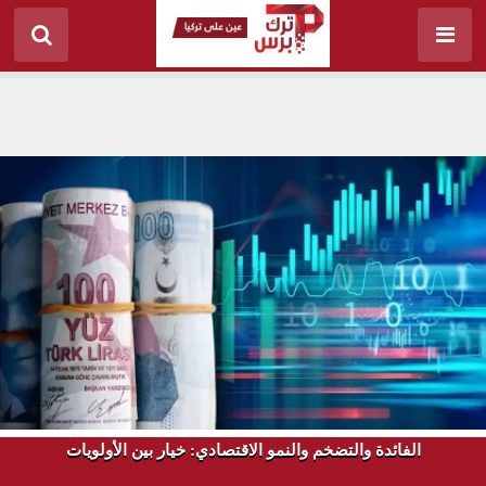
الفائدة والتضخم والنمو الاقتصادي: خيار بين الأولويات