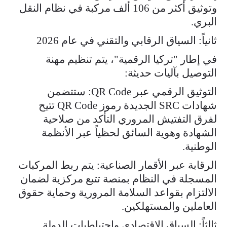
وتوثيق أكثر من 106 ألف مركبة في نظام النقل
البري.
ثانياً: السياق الرقابي والتقني في عام 2026
في إطار "تركيا الرقمية"، يتم تنظيم مهنة
التوصيل بآليات حديثة:
التوثيق الرقمي عبر QR Code: ستتضمن
شهادات SRC الجديدة رموز QR Code تتيح
لفرق التفتيش المروري التأكد من صلاحية
الشهادة وهوية السائق لحظياً عبر الأنظمة
الوطنية.
الرقابة عبر الأقمار الصناعية: يتم ربط المركبات
المسجلة في النظام بمنصة تتبع مركزية لضمان
الالتزام بقواعد السلامة المرورية وحماية حقوق
العاملين والمستهلكين.
ثالثاً: السياق الاقتصادي واحتياطيات الدولة