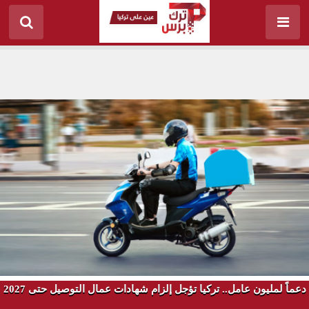
دعماً لمليون عامل.. تركيا تؤجل إلزام شهادات عمال التوصيل حتى 2027