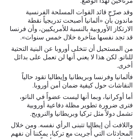
مرتاحين لهذا الوضع.
وقد صرّح قائد القوات المسلحة الفرنسية
ماندون بأن «ألمانيا أصبحت تدريجياً نقطة
الارتكاز الأوروبية بالنسبة للأمريكيين، وأن فرنسا
قد تجد نفسها متأخرة خلال خمس سنوات».
من المستحيل أن تتخلى أوروبا عن البنية التحتية
للناتو. لكن هذا لا يعني أنها لن تعمل على بدائل
أخرى.
فألمانيا وفرنسا وبريطانيا وإيطاليا تقود حالياً
النقاشات حول كيفية ضمان أمن أوروبا.
أما أوكرانيا، وبما أنها ليست عضواً في الناتو،
فترى ضرورة تطوير مظلة دفاعية أوروبية
تشمل دولاً مثل تركيا وبريطانيا والنرويج.
واللافت أن إيطاليا تتبنى الرأي نفسه. ومن خلال
المحادثات التي أُجريت مع تركيا، يمكننا أن نفهم