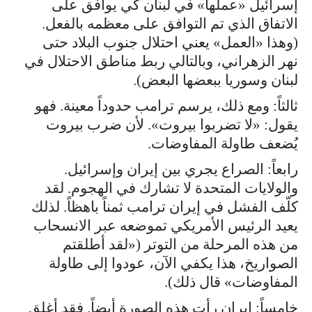
إسرائيل «عملها» في لبنان كي يوافق على
الاتفاق الذي تم التوافق على معظمه بالفعل.
(وهذا «العمل» يعني احتلال جنوب البلاد حتى
نهر الزهراني، وبالتالي ربط مناطق الاحتلال في
لبنان وسوريا ببعضها البعض).
ثالثاً: ومع ذلك، يرسم ترامب حدوداً معينة. فهو
يقول: «لا تضربوا بيروت». لأن ضرب بيروت
يُضعف طاولة المفاوضات.
رابعاً: الصراع يجري بين إيران وإسرائيل.
والولايات المتحدة لا تشارك في الهجوم. لقد
كلّف الفشل في إيران ترامب ثمناً باهظاً. لذلك
يعيد الرئيس الأمريكي تموضعه عبر الانسحاب
من هذه المرحلة من التوتر («لقد أطلقتم
الصواريخ، هذا يكفي الآن، عودوا إلى طاولة
المفاوضات» قال ذلك).
خامساً: إيران رأت هذه الصورة أيضاً. فقد أغلق