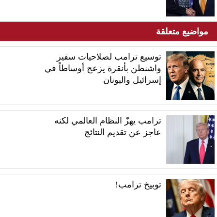
مواضيع متعلقة
توسيع ترامب لصلاحيات سفير
واشنطن بأنقرة يزعج أوساطاً في
إسرائيل واليونان
ترامب يهزّ النظام العالمي لكنه
عاجز عن تقديم النتائج
توبيخ ترامب!