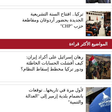
تركيا.. افتتاح السنة التشريعية
الجديدة بحضور أردوغان ومقاطعة
حزب "CHP"
المواضيع الأكثر قراءة
رهان إسرائيل على أكراد إيران:
كيف أفشلت الحسابات الخاطئة
ودور تركيا مخطط إسقاط النظام؟
لأول مرة في تاريخها.. توقعات
بانضمام بلدية إزمير إلى "العدالة
والتنمية"