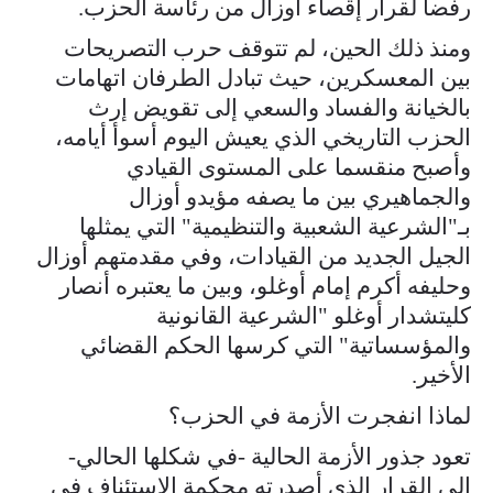
رفضا لقرار إقصاء أوزال من رئاسة الحزب.
ومنذ ذلك الحين، لم تتوقف حرب التصريحات
بين المعسكرين، حيث تبادل الطرفان اتهامات
بالخيانة والفساد والسعي إلى تقويض إرث
الحزب التاريخي الذي يعيش اليوم أسوأ أيامه،
وأصبح منقسما على المستوى القيادي
والجماهيري بين ما يصفه مؤيدو أوزال
بـ"الشرعية الشعبية والتنظيمية" التي يمثلها
الجيل الجديد من القيادات، وفي مقدمتهم أوزال
وحليفه أكرم إمام أوغلو، وبين ما يعتبره أنصار
كليتشدار أوغلو "الشرعية القانونية
والمؤسساتية" التي كرسها الحكم القضائي
الأخير.
لماذا انفجرت الأزمة في الحزب؟
تعود جذور الأزمة الحالية -في شكلها الحالي-
إلى القرار الذي أصدرته محكمة الاستئناف في