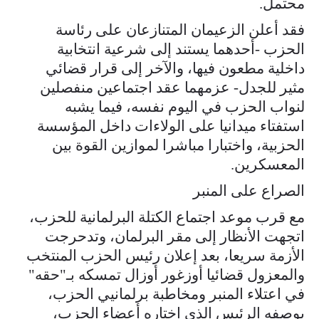
محتمل.
فقد أعلن الزعيمان المتنازعان على رئاسة
الحزب -أحدهما يستند إلى شرعية انتخابية
داخلية مطعون فيها، والآخر إلى قرار قضائي
مثير للجدل- عزمهما عقد اجتماعين منفصلين
لنواب الحزب في اليوم نفسه، فيما يشبه
استفتاء ميدانيا على الولاءات داخل المؤسسة
الحزبية، واختبارا مباشرا لموازين القوة بين
المعسكرين.
الصراع على المنبر
مع قرب موعد اجتماع الكتلة البرلمانية للحزب،
اتجهت الأنظار إلى مقر البرلمان، وتدحرجت
الأزمة سريعا، بعد إعلان رئيس الحزب المنتخب
والمعزول قضائيا أوزغور أوزال تمسكه بـ"حقه"
في اعتلاء المنبر ومخاطبة برلمانيي الحزب،
بوصفه الرئيس الذي اختاره أعضاء الحزب،