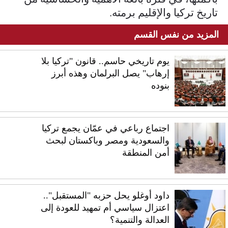
تاريخ تركيا والإقليم برمته.
المزيد من نفس القسم
يوم تاريخي حاسم.. قانون "تركيا بلا
إرهاب" يصل البرلمان وهذه أبرز
بنوده
اجتماع رباعي في عمّان يجمع تركيا
والسعودية ومصر وباكستان لبحث
أمن المنطقة
داود أوغلو يحل حزبه "المستقبل"..
اعتزال سياسي أم تمهيد للعودة إلى
العدالة والتنمية؟