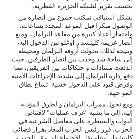
بحسب تقرير لشبكة الجزيرة القطرية.
بشكل استباقي تمكنت جموع من أنصاره من
الوصول مبكرا قبل الموعد المحدد بساعات،
واحتجاز أعداد كبيرة من مقاعد البرلمان، ومنع
أنصار غريمه كليتشدار أوغلو من الدخول إليه،
ونتيجة لذلك، تحولت أروقة البرلمان ومحيطه
إلى ساحة شد وجذب بين أنصار الطرفين، حيث
اندلعت مشادات واحتكاكات بين الفريقين، مما
دفع إدارة البرلمان إلى تشديد الإجراءات الأمنية
وفرض قيود على الدخول خشية اتساع نطاق
المواجهة.
ومع تحول ممرات البرلمان والطرق المؤدية
إليه، إلى ما يشبه "غرف عمليات" لاقتناص
النواب والسيطرة على مفاصل الشرعية في
الحزب، قرر رئيس الحزب المعاد بقرار قضائي
كليتشدار أوغلو نقل الاجتماع إلى مقر الحزب،