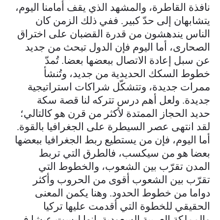
نافذة القاطرة، والمشهد الذي يقف أمامنا اليوم،
يتشابهان إلى حدّ كبير. ففي ذلك الزمن كان
الناس يندهشون من قدرة القضبان على اختراق
الصحارى، أما اليوم فإن الدول تبحث من جديد
عن سبل إعادة الاتصال ببعضها بعضا. تُمدّ
خطوط السكك الحديدية من جديد، وتُنشأ
ممرات جديدة، وتتشكّل شراكات استراتيجية
جديدة. ولعل أهم درس تتركه لنا قصة سكة
حديد الحجاز الممتدة لأكثر من قرن هو كالتالي؛
لقد انتهى عصر السيطرة على الجغرافيا بالقوة.
أما اليوم، فإن من يستطيع ربط الجغرافيا ببعضها
بعضا هو من سيكسب، فالطرق التي تربط
المدن تقرّب بين الشعوب، والخطوط التي
تقرّب بين الشعوب أقوى من الحروب وأكثر
دواما من خطوط الحدود. وهنا يكمن المعنى
الحقيقي للخطوة التي أقدمت عليها تركيا
والمملكة العربية السعودية. إنها ليست عيشا في