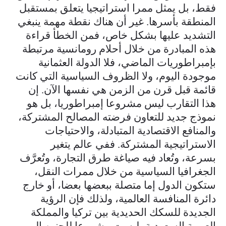
فقط، بل يمثل ممرا استراتيجيا يتعلق بمستقبل
المنطقة بأسرها. غير أن هناك نقطة مهمة ينبغي
التشديد عليها بشكل خاص، فمن الخطأ قراءة
هذه المبادرة من خلال أحلام رومانسية مرتبطة
بإمبراطوريات الماضي، فلا الدولة العثمانية
موجودة اليوم، ولا الظروف السياسية التي كانت
قائمة قبل قرن من الزمن هي نفسها الآن. إن
هذا التقارب ليس مشروعا إمبراطوريا، بل هو
نموذج جديد للتعاون فرضته المصالح المشتركة،
والمنافع الاقتصادية المتبادلة، والاحتياجات
الاستراتيجية المشتركة. ففي عالم يتغير
بسرعة، وتُعاد فيه صياغة طرق التجارة، وتُعرَّف
الجغرافيا السياسية من خلال ممرات النقل،
ستكون الدول إما متصلة ببعضها بعضا، أو خارج
دائرة المنافسة العالمية، ولذلك فإن الرؤية
الجديدة للسكك الحديدية بين تركيا والمملكة
العربية السعودية، ليست مشروعا للحنين إلى