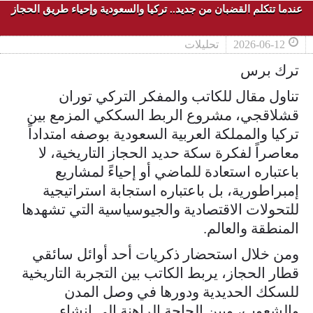
عندما تتكلم القضبان من جديد.. تركيا والسعودية وإحياء طريق الحجاز
2026-06-12
تحليلات
ترك برس
تناول مقال للكاتب والمفكر التركي توران
قشلاقجي، مشروع الربط السككي المزمع بين
تركيا والمملكة العربية السعودية بوصفه امتداداً
معاصراً لفكرة سكة حديد الحجاز التاريخية، لا
باعتباره استعادة للماضي أو إحياءً لمشاريع
إمبراطورية، بل باعتباره استجابة استراتيجية
للتحولات الاقتصادية والجيوسياسية التي تشهدها
المنطقة والعالم.
ومن خلال استحضار ذكريات أحد أوائل سائقي
قطار الحجاز، يربط الكاتب بين التجربة التاريخية
للسكك الحديدية ودورها في وصل المدن
والشعوب، وبين الحاجة الراهنة إلى إنشاء