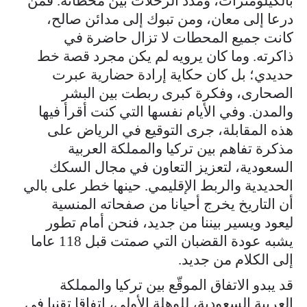
بالكيلومترات، ومدد الرحلات بين محطاته. فمن
درعا إلى معان، ومن تبوك إلى مدائن صالح،
كانت جميع المحطات لا تزال حاضرة في
ذاكرته. وما كان يرويه لم يكن مجرد قصة خط
حديدي؛ بل كان حكاية إرادة حضارية عبرت
الصحارى، وفكرة كبرى ربطت بين البشر
والمدن. وفي الأيام نفسها التي كنت أقرأ فيها
هذه المقابلة، جرى التوقيع في الرياض على
مذكرة تفاهم بين تركيا والمملكة العربية
السعودية، لتعزيز التعاون في مجال السكك
الحديدية والربط الإقليمي. حينها خطر على بالي
أن التاريخ يخرج أحيانا من صفحاته المنسية
ليعود ويسير بيننا من جديد، فنحن أمام تطور
يشبه عودة القضبان التي صمتت قبل 118 عاما
إلى الكلام من جديد.
قد يبدو الاتفاق الموقّع بين تركيا والمملكة
العربية السعودية، للوهلة الأولى، اتفاقا تقنيا في