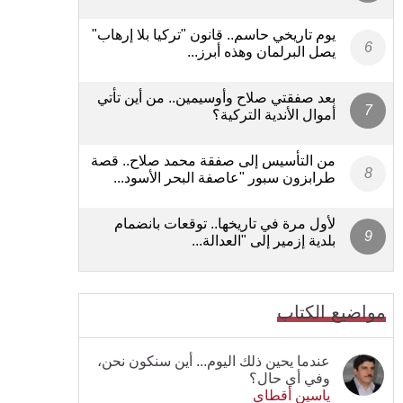
يوم تاريخي حاسم.. قانون "تركيا بلا إرهاب"
يصل البرلمان وهذه أبرز...
بعد صفقتي صلاح وأوسيمين.. من أين تأتي
أموال الأندية التركية؟
من التأسيس إلى صفقة محمد صلاح.. قصة
طرابزون سبور "عاصفة البحر الأسود...
لأول مرة في تاريخها.. توقعات بانضمام
بلدية إزمير إلى "العدالة...
مواضيع الكتاب
عندما يحين ذلك اليوم... أين سنكون نحن،
وفي أي حال؟
ياسين أقطاي