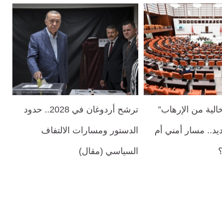
خالية من الإرهاب”
ترشح أردوغان في 2028.. حدود
يد.. مسار أمني أم
الدستور ومسارات الالتفاف
؟
السياسي (مقال)