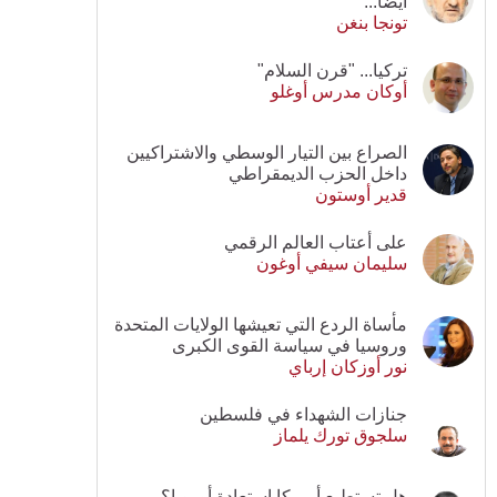
أيضا...
تونجا بنغن
تركيا... "قرن السلام"
أوكان مدرس أوغلو
الصراع بين التيار الوسطي والاشتراكيين
داخل الحزب الديمقراطي
قدير أوستون
على أعتاب العالم الرقمي
سليمان سيفي أوغون
مأساة الردع التي تعيشها الولايات المتحدة
وروسيا في سياسة القوى الكبرى
نور أوزكان إرباي
جنازات الشهداء في فلسطين
سلجوق تورك يلماز
هل تستطيع أمريكا استعادة أوروبا؟