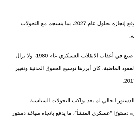
وقال إن تركيا تتجه نحو العمل على دستور جديد يُتوقع إنجازه بحلول عام 2027، بما ينسجم مع التحولات
ة.
ويعود الدستور التركي الحالي إلى عام 1982، حيث صيغ في أعقاب الانقلاب العسكري عام 1980، ولا يزال
عقود الماضية، كان أبرزها توسيع الحقوق المدنية وتغيير
ستور الحالي لم يعد يواكب التحولات السياسية
تباره دستورًا “عسكري المنشأ”، ما يدفع باتجاه صياغة دستور