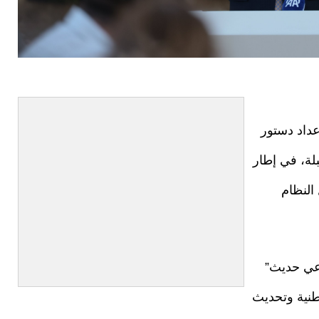
عداد دستور
بلة، في إطار
النظام
عي حديث”
طنية وتحديث