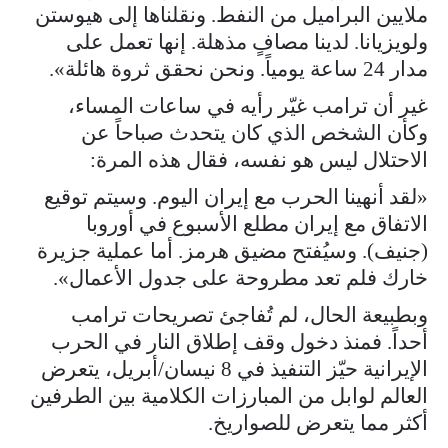
ملايين البراميل من النفط. ونقلناها إلى هيوستن
ولويزيانا. لدينا مصافٍ مذهلة. إنها تعمل على
مدار 24 ساعة يومياً. ونحن نحقق ثروة هائلة».
غير أن ترامب غيّر رأيه في ساعات المساء،
وكأن الشخص الذي كان يتحدث صباحاً عن
الاحتلال ليس هو نفسه، فقال هذه المرة:
«لقد أنهينا الحرب مع إيران اليوم. وسيتم توقيع
الاتفاق مع إيران مطلع الأسبوع في أوروبا
(جنيف). وسيُفتح مضيق هرمز. أما عملية جزيرة
خارك فلم تعد مطروحة على جدول الأعمال».
وبطبيعة الحال، لم تُفاجئ تصريحات ترامب
أحداً. فمنذ دخول وقف إطلاق النار في الحرب
الإيرانية حيّز التنفيذ في 8 نيسان/أبريل، يتعرض
العالم لوابل من المبارزات الكلامية بين الطرفين
أكثر مما يتعرض للصواريخ.