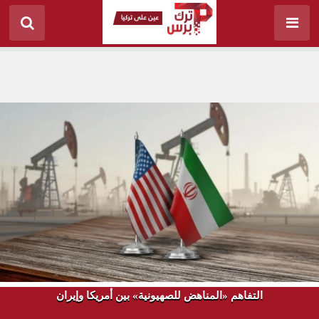
التفاهم «المناهض للصهيونية» بين أمريكا وإيران