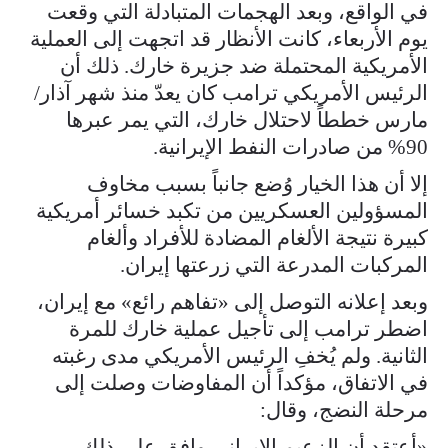
في الواقع، وبعد الهجمات المتبادلة التي وقعت
يوم الأربعاء، كانت الأنظار قد اتجهت إلى العملية
الأمريكية المحتملة ضد جزيرة خارك. ذلك أن
الرئيس الأمريكي ترامب كان يعدّ منذ شهر آذار/
مارس خططاً لاحتلال خارك، التي يمر عبرها
90% من صادرات النفط الإيرانية.
إلا أن هذا الخيار وُضع جانباً بسبب مخاوف
المسؤولين العسكريين من تكبد خسائر أمريكية
كبيرة نتيجة الألغام المضادة للأفراد وألغام
المركبات المدرعة التي زرعتها إيران.
وبعد إعلانه التوصل إلى «تفاهم رائع» مع إيران،
اضطر ترامب إلى تأجيل عملية خارك للمرة
الثانية. ولم يُخفِ الرئيس الأمريكي مدى رغبته
في الاتفاق، مؤكداً أن المفاوضات وصلت إلى
مرحلة النضج، وقال:
«أعتقد أن الزعيم الإيراني وافق على ذلك.