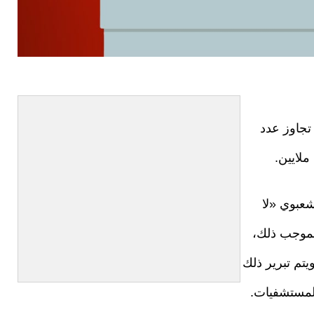
 تجاوز عدد
عبوي «لا
. وبموجب ذلك،
وز عدد السكان 10 ملايين حتى عام 2050. ويتم تبرير ذلك
لمستشفيات.