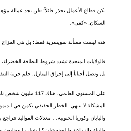
لكن قطاع الأعمال يحذر قائلاً: «لن نجد عمالة مؤ
السكان: «كفى».
هذه ليست مسألة سويسرية فقط؛ بل هي المزاج الجدي
فالولايات المتحدة تشدد شروط البطاقة الخضراء، وفي
بل وتصل أحياناً إلى إحراق المنازل. حلم حرية التن
المشكلة لا تنتهي. الخطر الحقيقي يكمن في الديموغر
واليابان وكوريا الجنوبية… معدلات المواليد تتراج
والبناء والزراعة واللوجستيات؟ الشباب المحليون ي