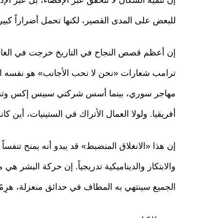
للبعض على المدى القصير، لكنها تحمل أضراراً كبي
إن أعظم قصص النجاح في التاريخ خرجت في الغالب
ترامب شعارات «نحن لا نحب الأجانب» هو نفسه ا
مهاجر سوري، بينما أسس شركتي سبيس إكس وتسلا 
أفريقيا. ولولا العمال الأتراك في الستينيات، أين كانت
إن هذا «الانغلاق المنضبط» قد يبدو أنه يمنح تنفسا
والابتكار والديناميكية تدريجياً. إن حركة البشر هي م
الجميع سينتهي به المطاف في حدائق منعزلة، هرِمًا 