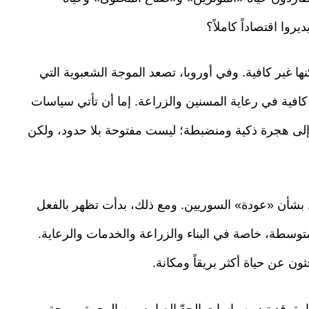
وا اقتصاداً كاملاً؟
ا غير كافية. وفي أوروبا، تصعد الموجة الشعبوية التي
 كافية في رعاية المسنين والزراعة. إما أن تأتي سياسات
 إلى هجرة ذكية ومنضبطة؛ ليست مفتوحة بلا حدود، ولكن
ط بشأن «عودة» السوريين. ومع ذلك، بدأت تظهر بالفعل
وسطة، خاصة في البناء والزراعة والخدمات والرعاية.
ون عن حياة أكثر بريقاً ومكانة.
دارة. قد تبدو سياسات الحدّ الصارم من الهجرة مريحة