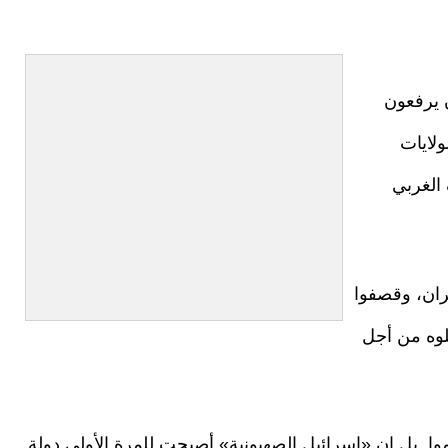
ن يرفعون
ولايات
الغربي
يران، وقصفوا
علوه من أجل
موا. بل إن «إسرائيل الصهيونية» أصبحت للمرة الأولى دولة