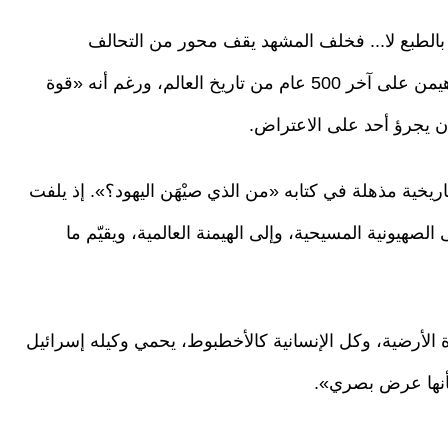
الطبع لا... فخلف المشهد يقف محور من التحالف
الاستعماري-الرأسمالي-الإمبريالي-الصهيوني الذي هيمن على آخر 500 عام من تاريخ العالم، ورغم أنه «قوة
أن يجرؤ أحد على الاعتراض.
يخية مذهلة في كتابه «من الذي صيْهَن اليهود؟». إذ يلفت
الصهيونية المسيحية، وإلى الهيمنة العالمية، ويقيّم ما
 الأرضية، وكل الإنسانية كالأخطبوط، يحمي وكيله إسرائيل
كأنها عرض بصري».