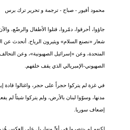
محمود أفيور - صباح - ترجمة و تحرير ترك برس
جاؤوا، أحرقوا، دمّروا، قتلوا الأطفال والرضّع، والآ
شعار «نصنع السلام» ويثيرون الرياح. أتحدث عن ال
المتحدة، وعن «إسرائيل الصهيونية»، وعن التحالف 
الصهيوني-الإمبريالي الذي يقف خلفهم.
في غزة لم يتركوا حجراً على حجر، واغتالوا قادة إ
مدنها، وسوّوا لبنان بالأرض، ولم يتركوا شيئاً لم يف
إضعاف سوريا.
لكنهم لم ينتصروا في أيٍّ منها، بل على العكس هُز