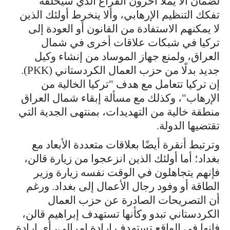
لضمان ألا يملأ آخرون الفراغ الذي سيخلفه
تفكك التنظيم الإرهابي، وألا ينخرط أولئك الذين
لا يمكنهم الاستفادة من القانون أو العودة إلى
تركيا في شبكات علاقات أخرى في شمال
العراق، ولمنع جهاز الموساد من إنشاء وكيل
جديد بدلًا من حزب العمال الكردستاني (PKK).
إن تركيا تتعامل مع هدف "تركيا الخالية من
الإرهاب"، وكذلك مع مسألة إبقاء شمال العراق
منطقة خالية من التهديدات، بمنتهى الجدية التي
تقتضيها الدولة.
وترتبط أنقرة أيضًا بعلاقات متعددة الأبعاد مع
بغداد؛ أما أولئك الذين انزعجوا من زيارة قالن،
فإنهم يتجاهلون في الوقت نفسه زيارة وزير
الطاقة أو وفود رجال الأعمال إلى بغداد. ورغم
أن التصريحات الصادرة عن حزب العمال
الكردستاني تبدو وكأنها تستهدف إبراهيم قالن،
فإنها في الواقع تستهدف إرادة إمرالي، أي إرادة