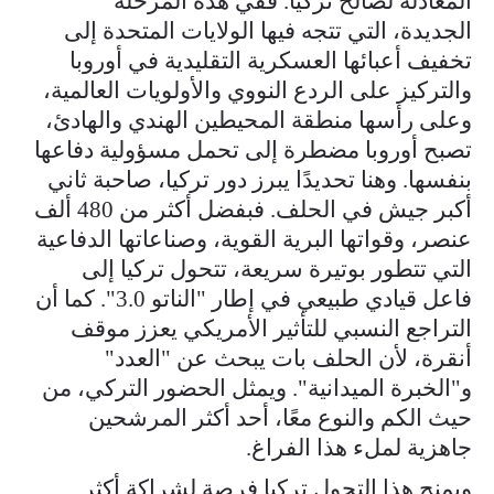
المعادلة لصالح تركيا. ففي هذه المرحلة
الجديدة، التي تتجه فيها الولايات المتحدة إلى
تخفيف أعبائها العسكرية التقليدية في أوروبا
والتركيز على الردع النووي والأولويات العالمية،
وعلى رأسها منطقة المحيطين الهندي والهادئ،
تصبح أوروبا مضطرة إلى تحمل مسؤولية دفاعها
بنفسها. وهنا تحديدًا يبرز دور تركيا، صاحبة ثاني
أكبر جيش في الحلف. فبفضل أكثر من 480 ألف
عنصر، وقواتها البرية القوية، وصناعاتها الدفاعية
التي تتطور بوتيرة سريعة، تتحول تركيا إلى
فاعل قيادي طبيعي في إطار "الناتو 3.0". كما أن
التراجع النسبي للتأثير الأمريكي يعزز موقف
أنقرة، لأن الحلف بات يبحث عن "العدد"
و"الخبرة الميدانية". ويمثل الحضور التركي، من
حيث الكم والنوع معًا، أحد أكثر المرشحين
جاهزية لملء هذا الفراغ.
ويمنح هذا التحول تركيا فرصة لشراكة أكثر