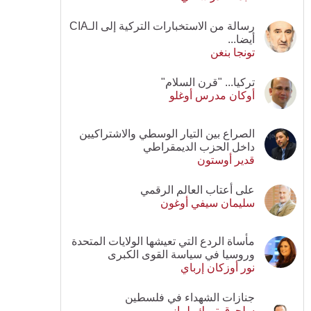
رسالة من الاستخبارات التركية إلى الـCIA
أيضا...
تونجا بنغن
تركيا... "قرن السلام"
أوكان مدرس أوغلو
الصراع بين التيار الوسطي والاشتراكيين
داخل الحزب الديمقراطي
قدير أوستون
على أعتاب العالم الرقمي
سليمان سيفي أوغون
مأساة الردع التي تعيشها الولايات المتحدة
وروسيا في سياسة القوى الكبرى
نور أوزكان إرباي
جنازات الشهداء في فلسطين
سلجوق تورك يلماز