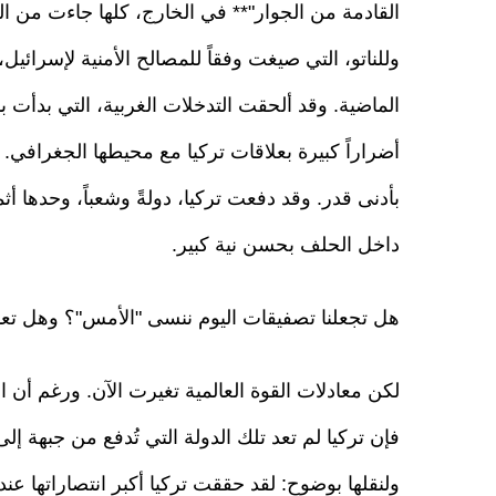
القادمة من الجوار"** في الخارج، كلها جاءت من ال
وللناتو، التي صيغت وفقاً للمصالح الأمنية لإسرائيل،
الماضية. وقد ألحقت التدخلات الغربية، التي بدأت ب
أضراراً كبيرة بعلاقات تركيا مع محيطها الجغرافي
بأدنى قدر. وقد دفعت تركيا، دولةً وشعباً، وحدها أث
داخل الحلف بحسن نية كبير.
هل تجعلنا تصفيقات اليوم ننسى "الأمس"؟ وهل تعم
لكن معادلات القوة العالمية تغيرت الآن. ورغم أن ا
فإن تركيا لم تعد تلك الدولة التي تُدفع من جبهة إ
ولنقلها بوضوح: لقد حققت تركيا أكبر انتصاراتها ع