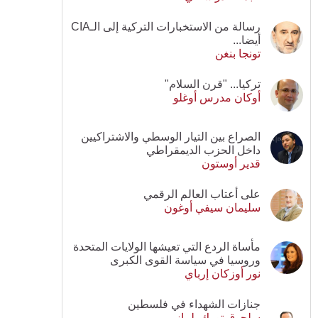
رسالة من الاستخبارات التركية إلى الـCIA
أيضا...
تونجا بنغن
تركيا... "قرن السلام"
أوكان مدرس أوغلو
الصراع بين التيار الوسطي والاشتراكيين
داخل الحزب الديمقراطي
قدير أوستون
على أعتاب العالم الرقمي
سليمان سيفي أوغون
مأساة الردع التي تعيشها الولايات المتحدة
وروسيا في سياسة القوى الكبرى
نور أوزكان إرباي
جنازات الشهداء في فلسطين
سلجوق تورك يلماز