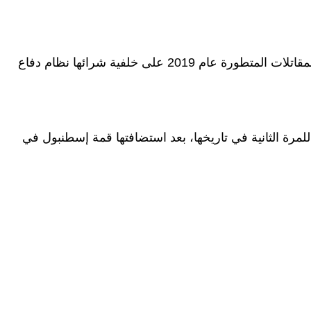
وكانت واشنطن قد أقصت أنقرة من برنامج هذه المقاتلات المتطورة عام 2019 على خلفية شرائها نظام دفاع
و للمرة الثانية في تاريخها، بعد استضافتها قمة إسطنبول في