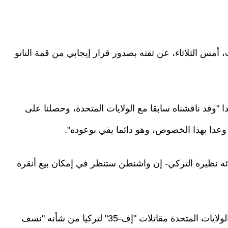
مس الثلاثاء، عن ثقته بصدور قرار إيجابي من قمة الناتو
ملف مقاتلات "إف-35" ليس جديدا "وقد ناقشناه سابقا مع الولايات المتحدة، وحصلنا على
ئه نظيره التركي- إن واشنطن ستنظر في إمكان بيع أنقرة
والثلاثاء، حذر رئيس الوزراء الإسرائيلي من أن بيع الولايات المتحدة مقاتلات "إف-35" لتركيا من شأنه "نسف