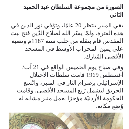
الصورة من مجموعة السلطان عبد الحميد
الثاني
بقي المنبر ينتظر 20 عامًا، وتوُفي نور الدين في
هذه الفترة، ولمّا يسّر الله لصلاح الدّين فتح بيت
المقدس قام بنقله من حلب سنة 1187م ونصبه
على يمين المحراب الأوسط في المسجد
الأقصى المُبارك.
وفي صباح يوم الخميس الواقع في 21 آب/
أغسطس 1969 قامت سلطات الاحتلال
الإسرائيلي بإضرام النار في المنبر، واتّسع
الحريق ليشمل رُبع المسجد الأقصى، وقامت
الحكومة الأردنيّة مؤخرًا بعمل منبر مشابه له
وُضِع مكانه.