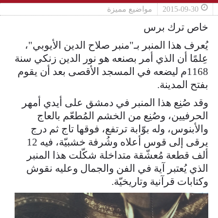
2015-09-30
مواضيع مميزة
خاص ترك برس
يُعرف هذا المنبر بـ"منبر صلاح الدين الأيوبي"،
عِلمًا أن الذي أمر بصنعه هو نور الدين زنكي سنة
1168م ليضعه في المسجد الأقصى بعد أن يقوم
بفتح المدينة.
وقد صُنِع هذا المنبر في دمشق على أيدي أمهر
الحرفيين، وصُنِع من الخشم المُطعّم بالعاج
والأبنوس، وله بوّابة ترتفع، فوقها تاج ثم درج
يرقى إلى قوس أعلاه وشُرفة خشبيّة، فيه 12
ألف قطعة مُعشّقة متداخلة شكّلت هذا المنبر
الذي يُعتبر آية في الفن والجمال وعليه نقوش
وكتابات قرآنية وتاريخيّة.