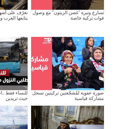
تسارع وتيرة "غصن الزيتون" مع وصول
قوات تركية خاصة
يتابعها العرب وا
صورة عفوية لمُشجّعتين تركيتين تسجل
للنساء فقط ..ا
مشاركة قياسية
حيث تريدين