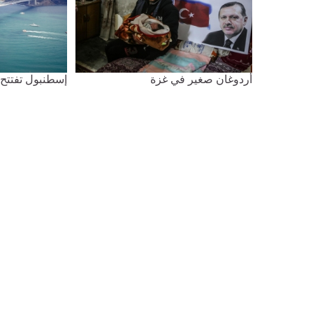
أردوغان صغير في غزة
إسطنبول تفتتح