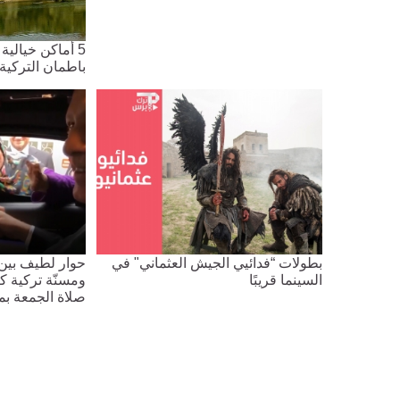
5 أماكن خيالية
باطمان التركية
بطولات “فدائيي الجيش العثماني" في
حوار لطيف بين 
السينما قريبًا
ومسنّة تركية كا
صلاة الجمعة بم