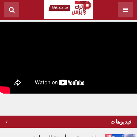
"بيرقدار" أول طائرة تركية بدون طيار
فيديوهات