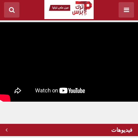
قصّة مؤثّرة تجسّد مقولة "الحب مدى الحياة".. بطلاها
زوجان تركيان
فيديوهات