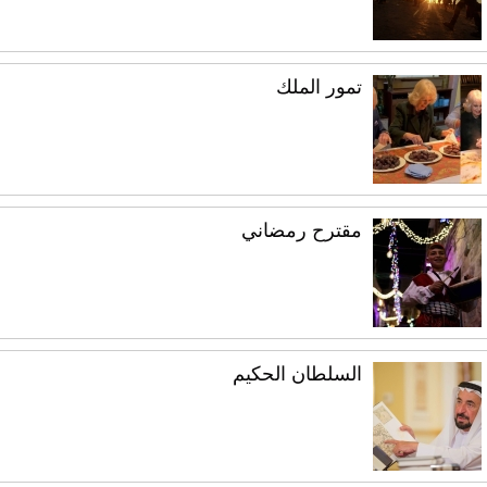
تمور الملك
مقترح رمضاني
السلطان الحكيم