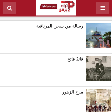
رسالة من سجن المرناقية
قائدٌ فاتح
مرج الزهور