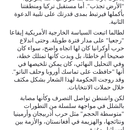
"الأرض تجذب". أما مستقبل تركيا ومنطقتنا
بأكملها فيرتبط بمدى قدرتك على تلبية الدعوة
الثانية.
لطالما اتبعت السياسة الخارجية الأمريكية إيقاعا
"رجعيا" على مدار فترة طويلة. وحتى اندلاع
حرب أوكرانيا كان لها اتجاه واضح، سواء كان
صحيحا أم خاطئا، بل وبدت كأنها تمتلك خطة،
وفي التحليل النهائي، كان يمكن تلخيصها في
أنها "حافظت على تماسك أوروبا وحلف الناتو".
وقد روجت الحكومة لهذا الشعار بشكل مكثف
خلال حملات الانتخابات.
لكن واشنطن تواصل التصرف وكأنها مصابة
بالشلل في مواجهة سلسلة من التطورات
"متوسطة الحجم" مثل حرب أذربيجان وأرمينيا
ونتائجها، والهزيمة في أفغانستان، والأزمة بين
إسرائيل وغزة.