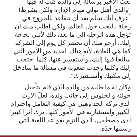
بعث الأخير برسالة إلى والده كتب له فيها:
"والدي أقبل تولي مهام الإدارة ولكن بشرط!
أعرف أنك تحلم بعد أن تتقاعد بالخروج في
رحلة باليخت حول العالم، ولكن أطلب منك أن
تؤجل هذه الرحلة إلى ما بعد، ذلك لأنني بحاجة
إليك، أرجو منك أن تحضر كل يوم إلى الشركة
كما هي العادة، لأنه هناك العديد من الأمور التي
سألجأ فيها إليك، وأستفسر عنها، كلّما احتجت
إليك وكلما وجدت صعوبة في مسألة ما سأدخل
إلى مكتبك وأستشيرك".
وكان له ما طلبه من والده الذي قام بتأجيل
جولته والجلوس إلى جانب ولده، لعلّ الإرث
الذي تركه الجد وهبي في كيفية التعامل واحترام
الكبير واستشارته في الأمور كلها، ترك أثرا كبيرا
لدى مصطفى، الذي التزم بقواعد اللعبة التي
رسمها جدّه.