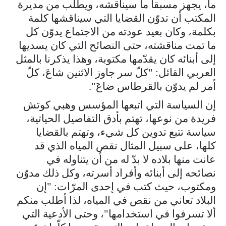
ما، يجهز مسبقا ما سيناقشه، ويطلب من مديرة
المكتب أن تدوّن القضايا التي سيناقشها كلمة
بكلمة، وكان بعيد عودته من الاجتماع يدوّن كل
ما تمت مناقشته، حتى النصائح التي كان يسديها
إلى أبنائه كان يقدّمها مكتوبة، وهذا يذكرنا بالمثل
العربي القائل: "كلّ سر جاوز الاثنين شاعَ، كلّ
أمر لم يدوّن بالقرطاس ضاعَ".
إن السياسة التي اتبعها المؤسس وهبي كوتش
فريدة من نوعها، تهتم بأدق التفاصيل الحياتية،
سياسة تتبع تدوين كل شيء، وتهتم بالقضايا
كلها، على سبيل المثال نقص المياه الذي قد
عانت منها بلاده لا بدّ له من أن يتناوله في
نصائحه إلى أبنائه وأفراد أسرته، وكل ذلك مدوّن
ومكتوب، حيث كتب في إحدى المرّات: "إن
البلاد تعاني من نقص في المياه، لذا أطلب منكم
ألا تسرفوا في استخدامها"، وحتى الأدعية التي