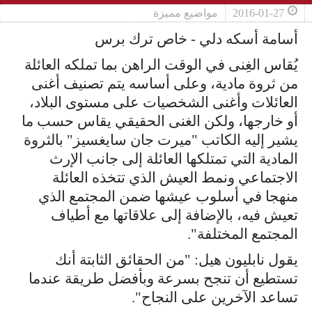
2016-01-27
مواضيع مميزة
أسامة أسكه دلي - خاص ترك برس
يُقاس الغِنى في الوقت الراهن بما تملكه العائلة
من ثروة مادية، وعلى أساسه يتم تصنيف أغنى
العائلات وأغنى الشخصيات على مستوى البلاد،
أو خارجها، ولكن الغنى الحقيقي يقاس حسب ما
يشير إليه الكاتب "ميرت جان سايغسيز" بالثروة
المادية التي تمتلكها العائلة إلى جانب الإرث
الاجتماعي ونمط العيش الذي تتخذه العائلة
منهجا في أسلوب عيشها ضمن المجتمع الذي
تعيش فيه، بالإضافة إلى علاقاتها مع أطياف
المجتمع المختلفة".
يقول نابليون هيل: "من الحقائق الثابتة أنك
تستطيع أن تنجح بسرعة وبأفضل طريقة عندما
تساعد الآخرين على النجاح".