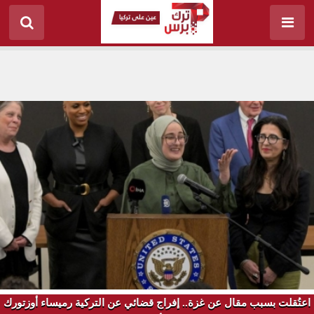
اعتُقلت بسبب مقال عن غزة.. إفراج قضائي عن التركية رميساء أوزتورك