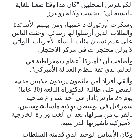
الكونغرس المحليين "كان هذا وقتا صعبا للغاية
بالنسبة لي". بحسب وكالة رويترز.
وشكرت أوزتورك داعميها، ومن بينهم الأساتذة
والطلاب الذين أرسلوا لها رسائل، وحثت الناس
على عدم نسيان مئات النساء الأخريات اللواتي
لا يزلن محتجزات في مركز الاحتجاز.
وأضافت أن "أميركا أعظم ديمقراطية في
العالم. لدي ثقة بنظام العدالة الأميركي".
وألقي أفراد أمن ملثمون يرتدون ملابس مدنية
القبض على طالبة الدكتوراه البالغة (30 عاما)
يوم 25 مارس/آذار في أحد شوارع ضاحية
سمرفيل في بوسطن بولاية ماساتشوستس،
بالقرب من منزلها، بعد أن ألغت وزارة الخارجية
الأميركية تأشيرتها الدراسية.
وكان الأساس الوحيد الذي قدمته السلطات