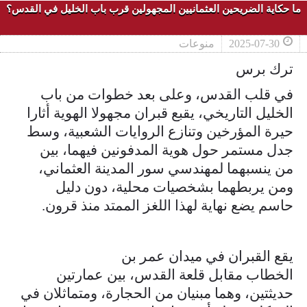
ما حكاية الضريحين العثمانيين المجهولين قرب باب الخليل في القدس؟
2025-07-30
منوعات
ترك برس
في قلب القدس، وعلى بعد خطوات من باب
الخليل التاريخي، يقبع قبران مجهولا الهوية أثارا
حيرة المؤرخين وتنازع الروايات الشعبية، وسط
جدل مستمر حول هوية المدفونين فيهما، بين
من ينسبهما لمهندسي سور المدينة العثماني،
ومن يربطهما بشخصيات محلية، دون دليل
حاسم يضع نهاية لهذا اللغز الممتد منذ قرون.
يقع القبران في ميدان عمر بن
الخطاب مقابل قلعة القدس، بين عمارتين
حديثتين، وهما مبنيان من الحجارة، ومتماثلان في