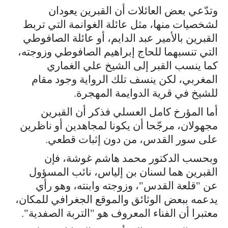
وتدّعي بعض العائلات أن القبرين يعودان
لشخصيات منها، مثل عائلة الغوانمة التي تربط
القبرين بالأمير عبد الدايم، أو عائلة الصافوطي
التي تنسبهما للحاج إبراهيم الصافوطي وزوجته،
كما ينسب القبر إلى الشيخ علي الغماري
المغربي، لكن ينسف تلك الرواية وجود مقام
للشيخ في قرية الدوايمة المهجرة.
أما المؤرخ كامل العسلي فذكر أن القبرين
مجهولان، مرجّحا أن يكونا لمجاهدين أو ناظرين
على سور القدس، من دون إثبات قطعي.
وبحسب الدكتور محمد هاشم غوشة، فإن
القبرين هما لسنان بن إلياس، نائب المسؤول
عن "قلعة القدس"، وزوجته وابنته، وهو رأي
يدعمه ببعض الوثائق والموقع الجغرافي للمكان،
معتبرا أن الفناء المعروف هو "التربة الصفدية".