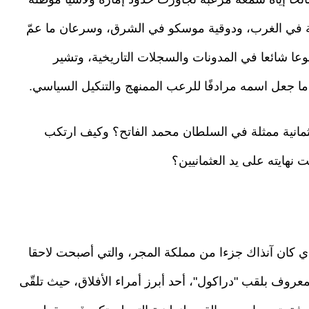
سة في الغرب، ودوقية موسكو في الشرق، وسرعان ما عمّ
عا شائعا في المدونات والسجلات التاريخية، وتشير
ما جعل اسمه مرادفًا للرعب الممنهج والتنكيل السياسي.
ثمانية ممثلة في السلطان محمد الفاتح؟ وكيف ارتكب
هايته على يد العثمانيين؟
ليم ترانسيلفانيا الذي كان آنذاك جزءا من مملكة المجر، والتي أصبحت لاحقا
لمعروف بلقب "دراكول"، أحد أبرز أمراء الأفلاق، حيث تلقّى