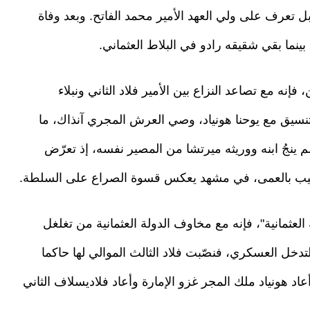
بل تعرف على ولي العهد الأمير محمد الفاتح. وبعد وفاة
 بينما بقي شقيقه رادو في البلاط العثماني.
فإنه مع تصاعد النزاع بين الأمير فلاد الثاني ونبلاء
 بالتنسيق مع يوحنا هونياد، وصي العرش المجري آنذاك، ما
ن اغتياله في ديسمبر/كانون الأول 1447. ولم ينجُ ابنه ووريثه ميرتشا من المصير نفسه، إذ تعرّض
 أُصيب بالعمى، في مشهد يعكس قسوة الصراع على السلطة.
 العثمانية"، فإنه مع مخاوف الدولة العثمانية من تغلغل
تدخل العسكري، فنصّبت فلاد الثالث الموالي لها حاكما
 أعاد هونياد ملك المجر غزو الإمارة وأعاد فلاديسلاف الثاني