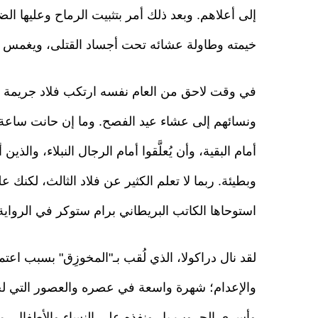
إلى أعلاهم. وبعد ذلك أمر بتثبيت الرماح وعليها ا
خيمته وطاولة عشائه تحت أجساد القتلى، ويغمس خ
في وقت لاحق من العام نفسه ارتكب فلاد جريمة أخرى
ونسائهم إلى عشاء عيد الفصح. وما إن حانت ساعة ا
أمام البقية، وأن يُعلَّقوا أمام الرجال النبلاء، وال
وبطيئة. ربما لا تعلم الكثير عن فلاد الثالث، لكن
استوحاها الكاتب البريطاني برام ستوكر في الرواية التي صدرت عا
لقد نال دراكولا، الذي لُقب بـ"المخوزِق" بسبب ا
والإعدام؛ شهرة واسعة في عصره والعصور التي ل
وأسرى الحروب بل ونفذه على النساء والأطفال، مان