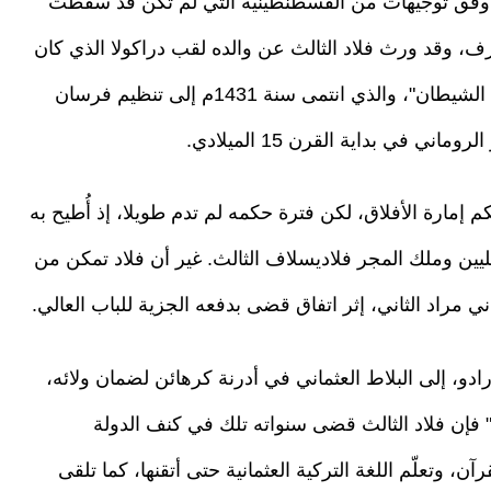
ين وفق توجيهات من القسطنطينية التي لم تكن قد سقطت
ارف، وقد ورث فلاد الثالث عن والده لقب دراكولا الذي كان
يعني "ابن التنين"، ثم تحول معناه فيما بعد إلى "ابن الشيطان"، والذي انتمى سنة 1431م إلى تنظيم فرسان
 في بداية القرن 15 الميلادي.
راكولا حكم إمارة الأفلاق، لكن فترة حكمه لم تدم طويلا، إذ أُطيح به
لمحليين وملك المجر فلاديسلاف الثالث. غير أن فلاد تمكن من
 مراد الثاني، إثر اتفاق قضى بدفعه الجزية للباب العالي.
ورادو، إلى البلاط العثماني في أدرنة كرهائن لضمان ولائه،
 فإن فلاد الثالث قضى سنواته تلك في كنف الدولة
ن، وتعلّم اللغة التركية العثمانية حتى أتقنها، كما تلقى