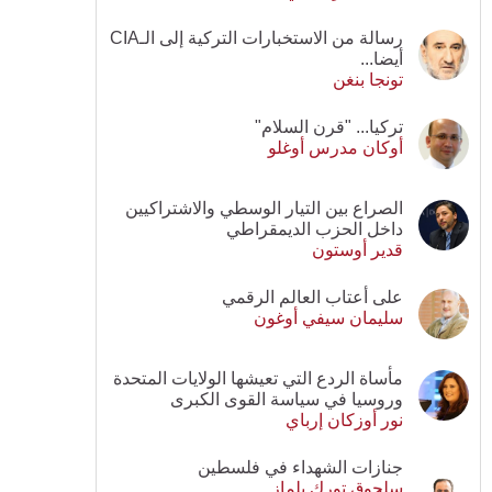
رسالة من الاستخبارات التركية إلى الـCIA
أيضا...
تونجا بنغن
تركيا... "قرن السلام"
أوكان مدرس أوغلو
الصراع بين التيار الوسطي والاشتراكيين
داخل الحزب الديمقراطي
قدير أوستون
على أعتاب العالم الرقمي
سليمان سيفي أوغون
مأساة الردع التي تعيشها الولايات المتحدة
وروسيا في سياسة القوى الكبرى
نور أوزكان إرباي
جنازات الشهداء في فلسطين
سلجوق تورك يلماز