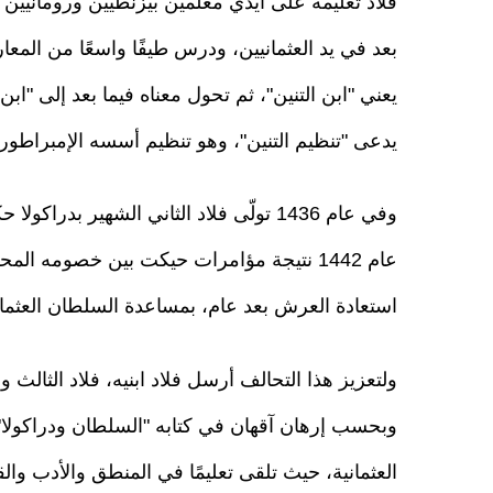
فلاد تعليمه على أيدي معلمين بيزنطيين وروماني
بعد في يد العثمانيين، ودرس طيفًا واسعًا من المع
يدعى "تنظيم التنين"، وهو تنظيم أسسه الإمبراطور الروماني
وفي عام 1436 تولّى فلاد الثاني الشهير بد
عام 1442 نتيجة مؤامرات حيكت بين خصومه ا
استعادة العرش بعد عام، بمساعدة السلطان العثماني
ولتعزيز هذا التحالف أرسل فلاد ابنيه، فلاد الثالث 
وبحسب إرهان آقهان في كتابه "السلطان ودراكولا"
العثمانية، حيث تلقى تعليمًا في المنطق والأدب والقرآ