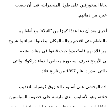
لضحايا المخوزَقين على طول المنحدرات، قبل أن ينصب
بزه من دمائهم.
 بعد أن دعا عددًا كبيرًا من "النبلاء" مع أطفالهم
لطعام حتى اقتحم رجاله المكان ليطعنوا النساء والشيوخ
ذين أمر فلاد بهم فاستُعبدوا حيث قضوا في ميتات بشعة
ك على الأرجح تعرف أسطورة مصاص الدماء دراكولا، والتي
م 1897 من تاريخ فلاد.
عتماده الوحشي على أسلوب الخازوق كوسيلة للتعذيب
حقته، وهو الأسلوب الذي مارسه على خصومه السياسيين
حًا إياه سمعة مرعبة تجاوزت حدود إمارة ولاشيا موطنه