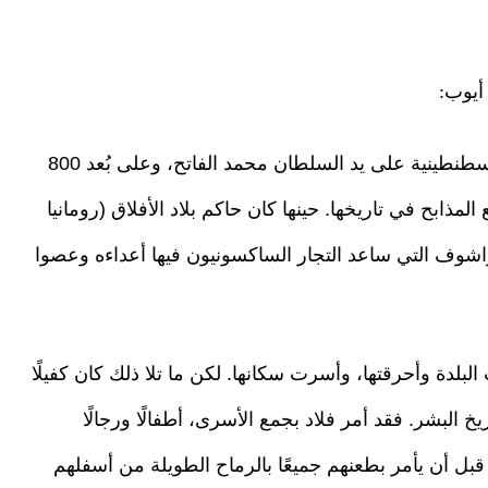
أيوب:
في ربيع عام 1459، وبعد ست سنوات من فتح القسطنطينية على يد السلطان محمد الفاتح، وعلى بُعد 800
مذابح في تاريخها. حينها كان حاكم بلاد الأفلاق (رومانيا
براشوف التي ساعد التجار الساكسونيون فيها أعداءه وعصوا
بلدة وأحرقتها، وأسرت سكانها. لكن ما تلا ذلك كان كفيلًا
خ البشر. فقد أمر فلاد بجمع الأسرى، أطفالًا ورجالًا
ل أن يأمر بطعنهم جميعًا بالرماح الطويلة من أسفلهم