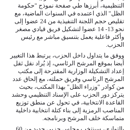
التنظيمية، أبرزها طي صفحة نموذج "حكومة
الظل" الذي اعتمده في السنوات الماضية، مع
تقليص حجم اللجنة التنفيذية من 24 عضوا إلى
نحو 13- 14 عضوا لتشكيل فريق قيادي مصغر
وأكثر فاعلية يعمل بتنسيق مباشر مع رئيس
الحزب.
ووفق ما يتداول داخل الحزب، يرتبط هذا التغيير
أيضا بموقع المرشح الرئاسي، إذ يُراد نقل ثقل
إعداد التشكيلة الوزارية المقترحة إلى مكتب
المرشح الرئاسي وفريق حملته، مع إلحاق عدد
من كوادر "وزراء الظل" بهذا المكتب، بحيث
يتركز دور الحزب على الإسناد التنظيمي وحشد
القاعدة الانتخابية، في تحول عن منطق توزيع
المناصب الرمزية إلى بناء كتلة انتخابية داخلية
متماسكة خلف المرشح وبرنامجه.
بالتوازي، سينتخب مجلس حزبي جديد من 60