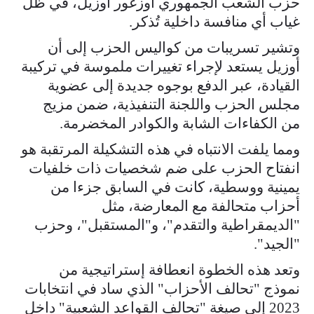
حزب الشعب الجمهوري أوزغور أوزيل، في ظل
غياب أي منافسة داخلية تُذكر.
وتشير تسريبات من كواليس الحزب إلى أن
أوزيل يستعد لإجراء تغييرات ملموسة في تركيبة
القيادة، عبر الدفع بوجوه جديدة إلى عضوية
مجلس الحزب واللجنة التنفيذية، ضمن مزيج
من الكفاءات الشابة والكوادر المخضرمة.
ومما يلفت الانتباه في هذه التشكيلة المرتقبة هو
انفتاح الحزب على ضم شخصيات ذات خلفيات
يمينية ووسطية، كانت في السابق جزءا من
أحزاب متحالفة مع المعارضة، مثل
"الديمقراطية والتقدم"، و"المستقبل"، وحزب
"الجيد".
وتعد هذه الخطوة انعطافة إستراتيجية من
نموذج "تحالف الأحزاب" الذي ساد في انتخابات
2023 إلى صيغة "تحالف القواعد الشعبية" داخل