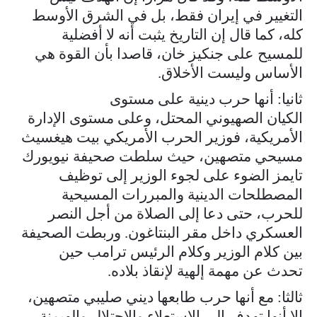
التغيير في إيران فقط، بل في الشرق الأوسط
كله، كما قال إن التاريخ يثبت أنه لا أفضلية
للمسيح على جنكيز خان، قاصدا بأن القوة هي
الأساس وليست الأخلاق.
ثانيا: أنها حرب دينية على مستوى
الكيان الصهيوني المحتل، وعلى مستوى الإدارة
الأمريكية، فوزير الحرب الأمريكي بيت هيغسيث
مسيحي متصهين، حيث سلطت صحيفة نيويورك
تايمز الضوء على لجوء الوزير إلى توظيف
المصطلحات الدينية والمبررات المسيحية
للحرب، حتى دعا إلى الصلاة من أجل النصر
العسكري داخل مقر البنتاغون. وربطت الصحيفة
بين كلام الوزير وكلام الرئيس ترامب حين
تحدث عن مهمة إلهية لإنقاذ بلاده.
ثالثا: مع أنها حرب طابعها ديني صليبي متصهين،
إلا أنها تهدف إلى الاستعلاء والاحتلال والهيمنة