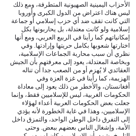
الأحزاب اليمينية الصهيونية المتطرفة، ومع ذلك
ليس هناك اعتراض من الدول الكبرى وأوروبا
التي كانت تقف ضد أي حزب إسلامي أو جماعة
إسلامية ولو كانت معتدلة، بل يحاربونها بكل
إمكانياتهم كما رأينا في الربيع العربي، ومع أنها
اختارتها شعوبها بكامل حريتها وإرادتها. وفي
نظري أن سبب محاربة الجماعات الإسلامية،
وبخاصة المعتدلة، يعود إلى معرفتهم بأن الجيش
العقائدي لا يُهزم أو من الصعب جدا أن تناله
الهزيمة، كما رأينا في غزة العزة وفي
أفغانستان، والأخطر من ذلك يعود إلى معاداة
الحكومات الغربية، ليس للإسلاميين فقط، وإنما
جعلت بعض الحكومات العربية أعداء لهؤلاء
الإسلاميين، وهذا في غاية الخطورة لأنه يؤدي
إلى التفرق داخل الوطن الواحد، والتمزق داخل
الأمة، وإشغال الناس بعضهم ببعض. وحتى
التاريخ يشهد بأن الإسلاميين كان لهم دور كبير