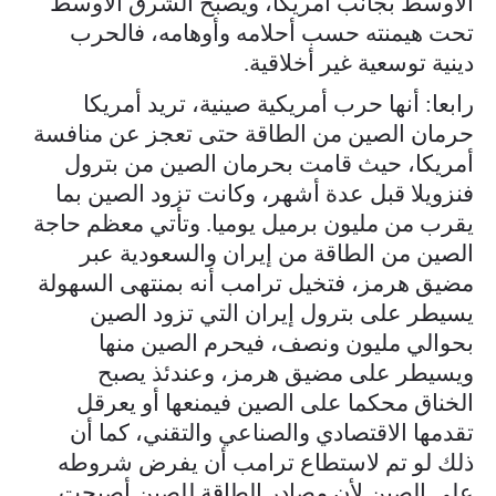
الأوسط بجانب أمريكا، ويصبح الشرق الأوسط
تحت هيمنته حسب أحلامه وأوهامه، فالحرب
دينية توسعية غير أخلاقية.
رابعا: أنها حرب أمريكية صينية، تريد أمريكا
حرمان الصين من الطاقة حتى تعجز عن منافسة
أمريكا، حيث قامت بحرمان الصين من بترول
فنزويلا قبل عدة أشهر، وكانت تزود الصين بما
يقرب من مليون برميل يوميا. وتأتي معظم حاجة
الصين من الطاقة من إيران والسعودية عبر
مضيق هرمز، فتخيل ترامب أنه بمنتهى السهولة
يسيطر على بترول إيران التي تزود الصين
بحوالي مليون ونصف، فيحرم الصين منها
ويسيطر على مضيق هرمز، وعندئذ يصبح
الخناق محكما على الصين فيمنعها أو يعرقل
تقدمها الاقتصادي والصناعي والتقني، كما أن
ذلك لو تم لاستطاع ترامب أن يفرض شروطه
على الصين لأن مصادر الطاقة للصين أصبحت