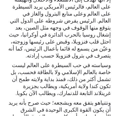
على العالم، فالرئيس الأمريكي يريد السيطرة
على العالم وعلى منابع البترول والغاز في
العالم. الرئيس يفرض شروطه على الدول التي
يتوقع منها الوقوف في وجهه مثل الصين، بعد
إشغال روسيا بالحرب الدائرة في أوكرانيا، حيث
احتل قلب فنزويلا، وقبض على رئيسها وزوجته،
وعيّن من يسمع له قائما بأعمال الرئيس، كما أنه
يتصرف في بترول فنزويلا حسب إرادته.
وسياسته في حب السيطرة على العالم ليست
خاصة بالعالم الإسلامي ولا بالطاقة فحسب، بل
تشمل أكثر من ذلك، فمنذ بداية ولايته طمح أن
تكون كندا ولاية أمريكية، ويطالب بجزيرة
غرينلاند التابعة للدنمارك، ويطالب الآن بكوبا.
ونتنياهو يتفق معه ويشجعه؛ حيث صرح بأنه يريد
أن يكون القوة الكبرى الوحيدة في الشرق