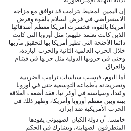
بداية النهاية للإمبراطورية:
إن اليمين المحيط بترامب قد توافق مع مزاجه
الاستعراضي في فرض السلام بالقوة وفرض
أمريكا بالقوة، فخسرت أمريكا معظم أصدقائها
الذين كانت تعتمد عليهم؛ مثل أوروبا التي كانت
دائما الأجنحة التي تطير أمريكا بها لتحقيق مآربها
خلال الحرب العالمية الثانية والحرب الباردة،
وحتى في حروبها الدولية مثل حربها في فيتنام
والعراق.
أما اليوم، فبسبب سياسات ترامب الضريبية
وتصريحاته بأطماعه التوسعية حتى في أوروبا
وكندا، وسياسته في أوكرانيا، فقد أضعف العلاقة
بينه وبين معظم أوروبا وأمريكا، وظهر ذلك في
الحرب الأمريكية ضد إيران.
خامسا: أن دولة الكيان الصهيوني يقودها
المتطرفون الصهاينة، ويشارك في الحكم