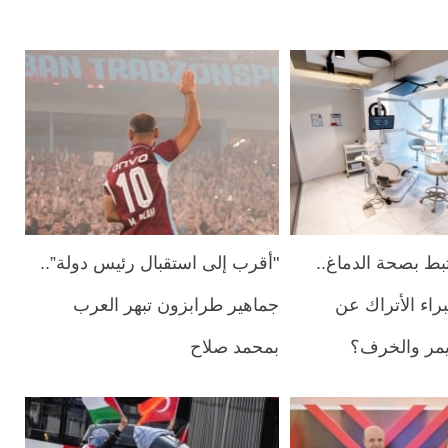
بط بصحة الدماغ..
"أقرب إلى استقبال رئيس دولة”..
براء الأتراك عن
جماهير طرابزون تبهر العرب
ايمر والخرف؟
بمحمد صلاح