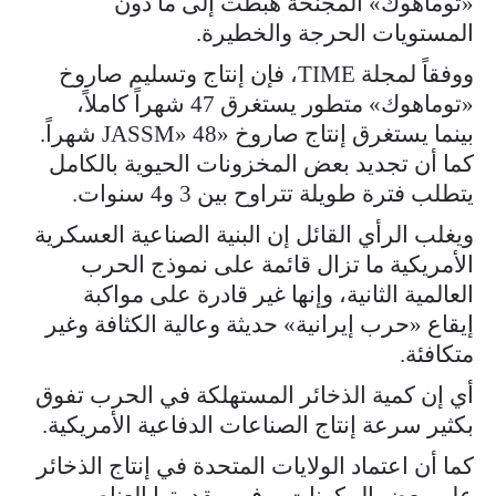
«توماهوك» المجنحة هبطت إلى ما دون
المستويات الحرجة والخطيرة.
ووفقاً لمجلة TIME، فإن إنتاج وتسليم صاروخ
«توماهوك» متطور يستغرق 47 شهراً كاملاً،
بينما يستغرق إنتاج صاروخ «JASSM» 48 شهراً.
كما أن تجديد بعض المخزونات الحيوية بالكامل
يتطلب فترة طويلة تتراوح بين 3 و4 سنوات.
ويغلب الرأي القائل إن البنية الصناعية العسكرية
الأمريكية ما تزال قائمة على نموذج الحرب
العالمية الثانية، وإنها غير قادرة على مواكبة
إيقاع «حرب إيرانية» حديثة وعالية الكثافة وغير
متكافئة.
أي إن كمية الذخائر المستهلكة في الحرب تفوق
بكثير سرعة إنتاج الصناعات الدفاعية الأمريكية.
كما أن اعتماد الولايات المتحدة في إنتاج الذخائر
على بعض المكونات، وفي مقدمتها العناصر