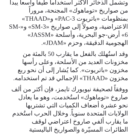
وتشمل الذخائر الأكثر استخداماً طيفاً واسعاً يبدأ
من صواريخ «توماهوك» المجنحة، مروراً
بمنظومات «باتريوت PAC-3» و«THAAD»
الاعتراضية، وصولاً إلى صواريخ «SM-3» و«SM-
6» أرض-جو البحرية، وأسلحة «JASSM»
الهجومية الدقيقة، وحزم «JDAM».
وقد استُهلك بالفعل ما يقارب 50 بالمئة من
مخزونات العديد من الأسلحة، وعلى رأسها
مخزون «باتريوت». كما يُشار إلى أن نحو ربع
مخزون «THAAD» الإجمالي قد تم استخدامه.
ووفقاً لصحيفة نيويورك تايمز، فإن أكثر من ألف
صاروخ «توماهوك» استُخدمت، وهو ما يعادل
نحو عشرة أضعاف الكميات التي تشتريها
الولايات المتحدة سنوياً. وخلال الحرب استُخدم
ما يقارب ألفي صاروخ اعتراضي لوقف
الطائرات المسيّرة والصواريخ الباليستية