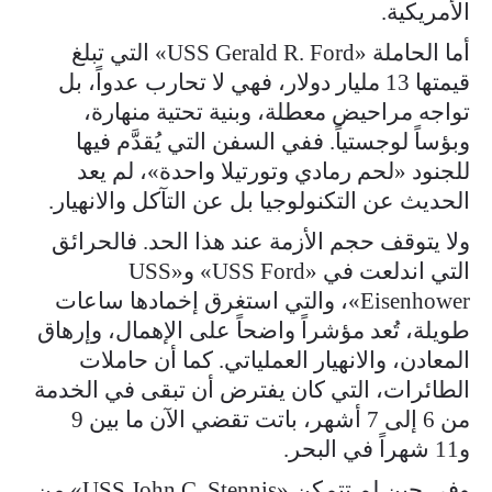
الأمريكية.
أما الحاملة «USS Gerald R. Ford» التي تبلغ
قيمتها 13 مليار دولار، فهي لا تحارب عدواً، بل
تواجه مراحيض معطلة، وبنية تحتية منهارة،
وبؤساً لوجستياً. ففي السفن التي يُقدَّم فيها
للجنود «لحم رمادي وتورتيلا واحدة»، لم يعد
الحديث عن التكنولوجيا بل عن التآكل والانهيار.
ولا يتوقف حجم الأزمة عند هذا الحد. فالحرائق
التي اندلعت في «USS Ford» و«USS
Eisenhower»، والتي استغرق إخمادها ساعات
طويلة، تُعد مؤشراً واضحاً على الإهمال، وإرهاق
المعادن، والانهيار العملياتي. كما أن حاملات
الطائرات، التي كان يفترض أن تبقى في الخدمة
من 6 إلى 7 أشهر، باتت تقضي الآن ما بين 9
و11 شهراً في البحر.
وفي حين لم تتمكن «USS John C. Stennis» من