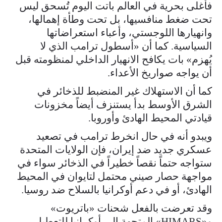
فأغلى بحرية في العالم باتت اليوم تُسحق ليس
تحت ضغط منافسيها، بل تحت وطأة إهمالها،
وانهيارها اللوجستي، وأعباء استعراضاتها
السياسية. كما أن «أسطول ترامب الذي لا
يُهزم» بات يكافح الانهيار الداخلي لمنظومته قبل
أن يواجه صواريخ الأعداء.
كما أن الاستهلاك غير المنضبط للذخائر في
الشرق الأوسط بدأ يستنزف أيضاً مخزونات
قيادتي المحيط الهادئ وأوروبا.
ويبدو أنه في حال انخرط ترامب في تصعيد
عسكري جديد ضد إيران، فإن الولايات المتحدة
ستواجه حتماً نقصاً خطيراً في الذخائر سواء في
مواجهة حصار صيني محتمل لتايوان في المحيط
الهادئ، أو في دعم أوكرانيا بالسلاح ضد روسيا.
وقد تعرضت بالفعل شحنات «باتريوت»
و«HIMARS» المتجهة إلى أوكرانيا للتعطيل،