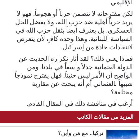
الإقليمي.
لكن مقترحاته لا تتضمن حرباً أو هجوماً. فهو لا
يريد حرباً أهلية ضد حزب الله، ولا يفضل الحل
العسكري. بل يعترف أيضاً بثقل حزب الله في
السياسة اللبنانية. وهذا وحده كافٍ لأن يتعرض
لانتقادات حادة من إسرائيل.
فماذا يعني ذلك؟ لقد أثار تكراره الحديث عن
الدولة العثمانية جدلاً واسعاً في بلدنا. ومن
الواضح أن الأمر ليس حنيناً. فهل يقترح نموذجاً
شبيهاً بالعثماني أم أنه يبحث عن مقاربة
مختلفة؟
أرغب في مناقشة ذلك في المقال القادم.
المزيد من مقالات الكاتب
تركيا.. مع مَن وأين؟