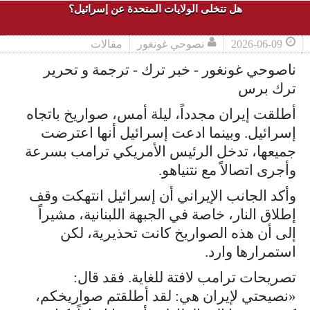
هل تتخلى الولايات المتحدة عن إسرائيل؟
2026-06-09
نصوحي غونغور
مقالات
ناصوحي غونغور - خبر ترك - ترجمة و تحرير
ترك برس
أطلقت إيران مجدداً، ليلة أمس، صواريخ باتجاه
إسرائيل. وبينما ادعت إسرائيل أنها اعترضت
جميعها، تدخل الرئيس الأمريكي ترامب بسرعة
وأجرى اتصالاً مع نتنياهو.
وأكد الجانب الإيراني أن إسرائيل انتهكت وقف
إطلاق النار، خاصة في الجبهة اللبنانية، مشيراً
إلى أن هذه الصواريخ كانت تحذيرية، لكن
استمرارها وارد.
تصريحات ترامب لافتة للغاية. فقد قال:
«نصيحتي لإيران هي: لقد أطلقتم صواريخكم،