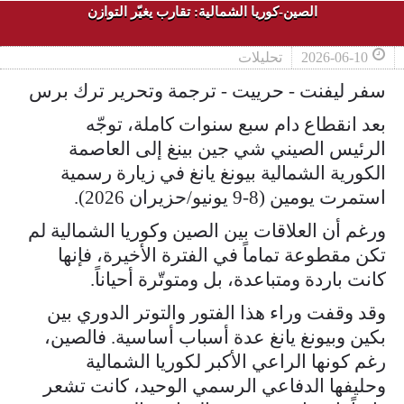
الصين-كوريا الشمالية: تقارب يغيّر التوازن
2026-06-10
تحليلات
سفر ليفنت - حرييت - ترجمة وتحرير ترك برس
بعد انقطاع دام سبع سنوات كاملة، توجّه
الرئيس الصيني شي جين بينغ إلى العاصمة
الكورية الشمالية بيونغ يانغ في زيارة رسمية
استمرت يومين (8-9 يونيو/حزيران 2026).
ورغم أن العلاقات بين الصين وكوريا الشمالية لم
تكن مقطوعة تماماً في الفترة الأخيرة، فإنها
كانت باردة ومتباعدة، بل ومتوتّرة أحياناً.
وقد وقفت وراء هذا الفتور والتوتر الدوري بين
بكين وبيونغ يانغ عدة أسباب أساسية. فالصين،
رغم كونها الراعي الأكبر لكوريا الشمالية
وحليفها الدفاعي الرسمي الوحيد، كانت تشعر