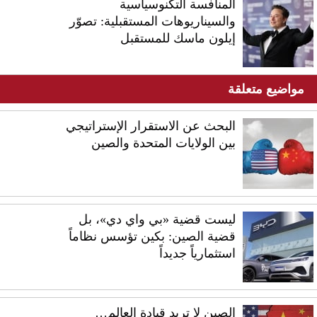
المنافسة التكنوسياسية
والسيناريوهات المستقبلية: تصوّر
إيلون ماسك للمستقبل
مواضيع متعلقة
البحث عن الاستقرار الإستراتيجي
بين الولايات المتحدة والصين
ليست قضية «بي واي دي»، بل
قضية الصين: بكين تؤسس نظاماً
استثمارياً جديداً
الصين لا تريد قيادة العالم…