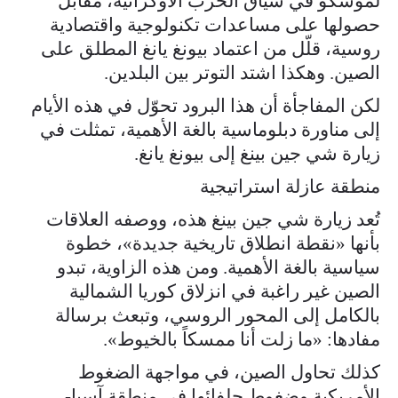
لموسكو في سياق الحرب الأوكرانية، مقابل
حصولها على مساعدات تكنولوجية واقتصادية
روسية، قلّل من اعتماد بيونغ يانغ المطلق على
الصين. وهكذا اشتد التوتر بين البلدين.
لكن المفاجأة أن هذا البرود تحوّل في هذه الأيام
إلى مناورة دبلوماسية بالغة الأهمية، تمثلت في
زيارة شي جين بينغ إلى بيونغ يانغ.
منطقة عازلة استراتيجية
تُعد زيارة شي جين بينغ هذه، ووصفه العلاقات
بأنها «نقطة انطلاق تاريخية جديدة»، خطوة
سياسية بالغة الأهمية. ومن هذه الزاوية، تبدو
الصين غير راغبة في انزلاق كوريا الشمالية
بالكامل إلى المحور الروسي، وتبعث برسالة
مفادها: «ما زلت أنا ممسكاً بالخيوط».
كذلك تحاول الصين، في مواجهة الضغوط
الأمريكية وضغوط حلفائها في منطقة آسيا-