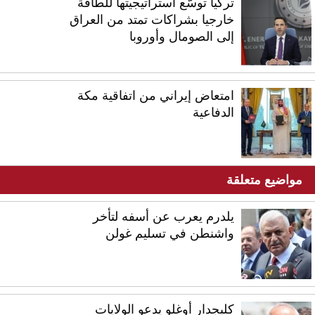
تركيا توسّع استراتيجيتها للطاقة
خارجيا بشراكات تمتد من العراق
إلى الصومال وأوروبا
امتعاض إيراني من اتفاقية مكة
الدفاعية
مواضيع متعلقة
يلدرم يعرب عن أسفه لتأخر
واشنطن في تسليم غولن
كليجدار أوغلو يدعو الولايات