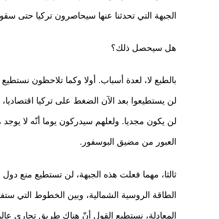
الجبهة التي تحدثنا عنها سيحاصرون تركيا حتى سقو
هل سيحصل ذلك؟
بالطبع لا، لعدة أسباب. أولا وكما تلاحظون نستط
لن يستطيعوا بعد الآن الضغط على تركيا اقتصاديا
لن يكون مجديا. ولعلهم سيدركون يوما أنّه لا يو
العبور من مضيق البوسفور.
ثالثا، مهما فعلت هذه الجبهة، لن تستطيع منع دول 
الطاقة الروسية الشمالية، وبين الخطوط التي ستفت
المعادلة، نستطيع القول أنّ هناك طريق تجاري عا