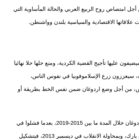
جل امتصاص روح الربيع العربي والحالة المأساوية التي
 علاقاتها الاقتصادية والسياسية بلندن وواشنطن.
ضيفون عليها تأجيج القضية الكردية، ومنع حلها حلا نهائيا
، سيعززون زرع الإسلاموفوبيا في نفوس الناس،
س، من أجل وضع اردوغان ضمن نفس الخط بطريقة أو
بمعنى آخر، يريدون تحقيق انقلاب "صامت" على اردوغان خلال المدة ما بين 2015-2019، بعدما فشلوا في
تحقيق انقلاب واضح المعالم بافتعالهم لأحداث غزي بارك، وبمحاولة الانقلاب في ديسمبر 2013، فبتشكيل