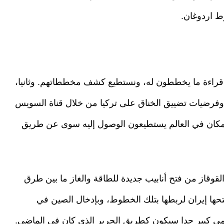
ط اردوغان.
يع قراءة ما يخططون له، ونستطيع كشف مخططاتهم. وثانيا،
، وفرضيات تضييق الخناق على تركيا من خلال قناة السويس
جد مكان في العالم يستطيعون الوصول إليه سوى عن طريق
القوقاز من فتح أنابيب جديدة للطاقة والغاز ما بين طرق
حها إيران لربطها بتلك الخطوط، وبإدخال الصين في
لمي كبير جدا سيكون كطريق الحرير الذي كان في الماضي.