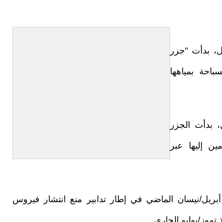
ل، بدأت "جزر
سباحة بمياهها
، بدأت الجزر
ين إليها عبر
جزر أغلقت مداخلها ومخارجها، اعتبارا من 26 أبريل/نيسان الماضي في إطار تدابير منع انتشار فيروس
 تموز/يوليو الجاري.