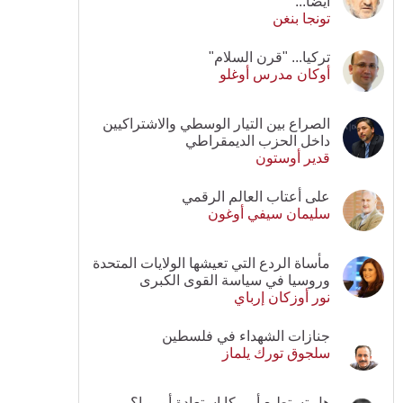
أيضا...
تونجا بنغن
تركيا... "قرن السلام"
أوكان مدرس أوغلو
الصراع بين التيار الوسطي والاشتراكيين
داخل الحزب الديمقراطي
قدير أوستون
على أعتاب العالم الرقمي
سليمان سيفي أوغون
مأساة الردع التي تعيشها الولايات المتحدة
وروسيا في سياسة القوى الكبرى
نور أوزكان إرباي
جنازات الشهداء في فلسطين
سلجوق تورك يلماز
هل تستطيع أمريكا استعادة أوروبا؟