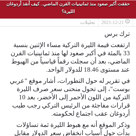
حققت أكبر صعود منذ ثمانينيات القرن الماضي.. كيف أنقذ أردوغان
الليرة؟
2021-12-21
تحليلات
ترك برس
ارتفعت قيمة الليرة التركية مساء الإثنين بنسبة
33 بالمئة في أكبر صعود لها منذ ثمانينيات القرن
الماضي، بعد أن سجلت رقماً قياسياً من الهبوط
عند مستوى 18.46 للدولار الواحد.
في تقرير له حول التطورات، أشار موقع "عربي
بوست"، إلى تحول منحنى سعر صرف الليرة
التركية من اللون الأحمر إلى الأخضر، بعد 10
قرارات مفاجئة من الرئيس التركي رجب طيب
أردوغان عقب اجتماع لحكومته.
وذكر الموقع أنه مع هبوط الليرة ثمة تساؤلات
بدأت حول أسباب انخفاض سعر الدولار مقابل