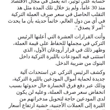
حسابه على توتير، أنه يعمل في مجال الاقتصاد
منذ 30 عاماً، ولم يرَ خلال تلك المدة مثل هذ
التقلب الحاصل في سعر صرف العملة التركية
في أي من دول العالم، خاتماً حديثه بأن ما يحدث
"أمر لا يصدق".
وأتت القرارات العشرة التي أعلنها الرئيس
التركي في مجملها للحفاظ على قيمة العملة،
وظهر ذلك في قرار أرودغان الأول، الذي
استثنى فيه المودعات بالليرة التركية داخل
البنوك من ضريبة الدخل.
وكشف الرئيس التركي عن استحداث آلية
جديدة لحماية أموال المودعين بالليرة التركية،
وذلك عبر دفع فرق الخسارة حال حدوثها بسبب
انخفاض سعر صرف العملة، وعليه لن يكون
لدى المودعين حاجة لتحويل مدخراتهم من
الليرة إلى العملات الأجنبية، خشية ارتفاع أسعار