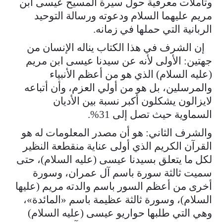
وتأملات معرفية حول سيرة المسيح عيسى ابن
مريم عليهما السلام ودعوته ورسالة التوحيد
الربانية التي حملها في زمانه.
إن الشرف في هذا الكتاب يناله الإنسان من
جهتين: الأولى لأنه عن سيدنا عيسى ابن مريم
(عليه السلام) الذي هو من أعظم الأنبياء
والمرسلين، بل هو من أولي العزم، وأن أتباعه
لايزالون يشكلون أكبر نسبة بين الأديان
السماوية حيث تصل إلى 31%.
والشرف الثاني: هو أن مصدر المعلومات له هو
القرآن الكريم الذي أولى عناية منقطعة النظير
لكل ما يتعلق بسيدنا عيسى (عليه السلام)، حتى
سميت ثالثة سورة باسم آل عمران، وسورة
أخرى من أعظم السور باسم والدته مريم (عليها
السلام)، وسورة ثالثة عظيمة باسم «المائدة»،
وهي التي طلبها حواريو عيسى (عليه السلام)