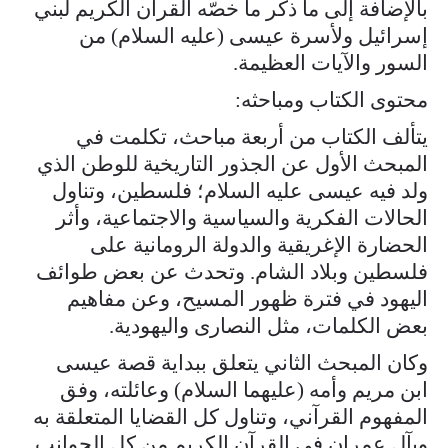
بالإضافة إلى ما ذكر ما خصّه القرآن الكريم لبني
إسرائيل ولأسرة عيسى (عليه السلام) من
السور والآيات العظيمة.
محتوى الكتاب ومباحثه:
يتألف الكتاب من أربعة مباحث، تكلمت في
المبحث الأول عن الجذور التاريخية للوطن الذي
ولد فيه عيسى عليه السلام؛ فلسطين، وتناول
الحالات الفكرية والسياسية والاجتماعية، وأثر
الحضارة الإغريقية والدولة الرومانية على
فلسطين وبلاد الشام. وتحدث عن بعض طوائف
اليهود في فترة ظهور المسيح، وعن مفاهيم
بعض الكلمات، مثل النصارى واليهودية.
وكان المبحث الثاني يتعلق ببداية قصة عيسى
ابن مريم وأمه (عليهما السلام) وعائلته، وفق
المفهوم القرآني، وتناول كل القضايا المتعلقة به
وبآل عمران في القرآن الكريم من كل الجوانب