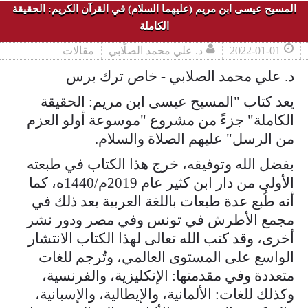
المسيح عيسى ابن مريم (عليهما السلام) في القرآن الكريم: الحقيقة
الكاملة
2022-01-01
د. علي محمد الصلّابي
مقالات
د. علي محمد الصلابي - خاص ترك برس
يعد كتاب "المسيح عيسى ابن مريم: الحقيقة
الكاملة" جزءً من مشروع "موسوعة أولو العزم
من الرسل" عليهم الصلاة والسلام.
بفضل الله وتوفيقه، خرج هذا الكتاب في طبعته
الأولى من دار ابن كثير عام 2019م/1440ه، كما
أنه طُبع عدة طبعات باللغة العربية بعد ذلك في
مجمع الأطرش في تونس وفي مصر ودور نشر
أخرى، وقد كتب الله تعالى لهذا الكتاب الانتشار
الواسع على المستوى العالمي، وتُرجم للغات
متعددة وفي مقدمتها: الإنكليزية، والفرنسية،
وكذلك للغات: الألمانية، والإيطالية، والإسبانية،