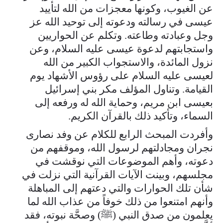
عن الغيوب، وكونها معجزات من الله لتأييد
عيسى في رسالته ودعوته إلى توحيد الله عز
وجل وعبادته وطاعته. وتكلم عن الحواريين
واستجابتهم لدعوة عيسى عليه السلام، وعن
نزول المائدة، والاستجواب الكبير من الله
لعيسى عليه السلام على رؤوس الأشهاد يوم
القيامة. وتناول المؤلف مكر بني إسرائيل
بعيسى ابن مريم، وحماية الله له ورفعه إلى
السماء، وتأكيد ذلك بالقرآن الكريم.
وأفردت المبحث الرابع للكلام عن وفد نصارى
نجران ومجادلتهم لرسول الله، وموقفهم من
دعوته، وأهم الموضوعات التي نوقشت في
مجلسهم، وبينت الآيات القرآنية التي نزلت في
شأن تلك الحوارات والتي دعتهم إلى المباهلة
وأنهم امتنعوا من ذلك خوفاً من عذاب الله لما
يعلمون من صدق النبي (ﷺ) وصحَّة نبوته، فقد