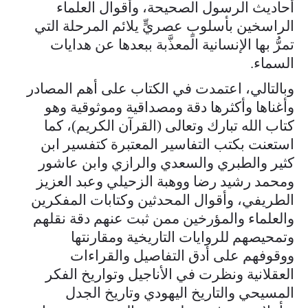
أحاديث الرسول الصحيحة، وأقوال العلماء
الراسخين بأسلوبٍ عصريٍّ يلائم المرحلة التي
تمرُّ بها الإنسانية المعذَّبة ببعدها عن هدايات
السماء.
وبالتالي، اعتمدت في الكتاب على أهم المصادر
وأغناها وأكثرها دقة ومصداقية وموثوقية وهو
كتاب الله تبارك وتعالى (القرآن الكريم)، كما
استعنت بكتب التفاسير المعتبرة كتفسير ابن
كثير والطبري والسعدي والرازي وابن عاشور
ومحمد رشيد رضا ووهبة الزحيلي وعبد العزيز
الطريفي، وأقوال المحدثين وكتابات المفكرين
والعلماء والمؤرخين ممن ثبت عنهم دقة نقلهم
وتمحيصهم للروايات التاريخية ومقارنتها
ووقوفهم على أدق التفاصيل والقراءات
العقلانية ونظرت في الأناجيل وتواريخ الفكر
المسيحي والتاريخ اليهودي وتاريخ الجدل