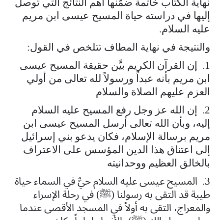
نهاية الكتاب خاتمة ضمّنها أهم النتائج التي توصل
إليها في دراسته حياة المسيح عيسى ابن مريم
عليه السلام.
والنتيجة في نهاية المطاف تتلخص في القول:
1. إن القرآن الكريم بيَّن حقيقة المسيح عيسى
ابن مريم بأنه عبداً ورسولاً لله تعالى من أولي
العزم عليهم الصلاة والسلام
2. إن الله عز وجل رفع المسيح عليه السلام
إليه، وبأن الله تعالى أرسل المسيح عيسى ابن
مريم برسالة الإسلام، فكان يدعو بني إسرائيل
إلى اعتناق هذا الدين المؤسس على الاعتراف
بالخالق العظيم ووحدانيته
3. المسيح عيسى عليه السلام حيٌّ في السماء حياة
طيبة قد التقى به رسولنا (ﷺ) في رحلة الإسراء
والمعراج، التقى به أولاً في المسجد الأقصى عندما