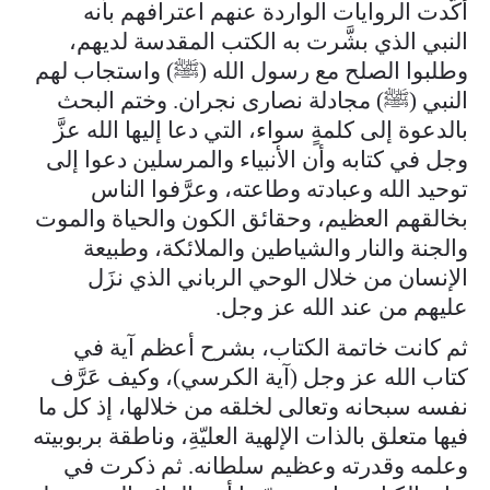
أكَّدت الروايات الواردة عنهم اعترافهم بأنه
النبي الذي بشَّرت به الكتب المقدسة لديهم،
وطلبوا الصلح مع رسول الله (ﷺ) واستجاب لهم
النبي (ﷺ) مجادلة نصارى نجران. وختم البحث
بالدعوة إلى كلمةٍ سواء، التي دعا إليها الله عزَّ
وجل في كتابه وأن الأنبياء والمرسلين دعوا إلى
توحيد الله وعبادته وطاعته، وعرَّفوا الناس
بخالقهم العظيم، وحقائق الكون والحياة والموت
والجنة والنار والشياطين والملائكة، وطبيعة
الإنسان من خلال الوحي الرباني الذي نزَل
عليهم من عند الله عز وجل.
ثم كانت خاتمة الكتاب، بشرح أعظم آية في
كتاب الله عز وجل (آية الكرسي)، وكيف عَرَّف
نفسه سبحانه وتعالى لخلقه من خلالها، إذ كل ما
فيها متعلق بالذات الإلهية العليّةِ، وناطقة بربوبيته
وعلمه وقدرته وعظيم سلطانه. ثم ذكرت في