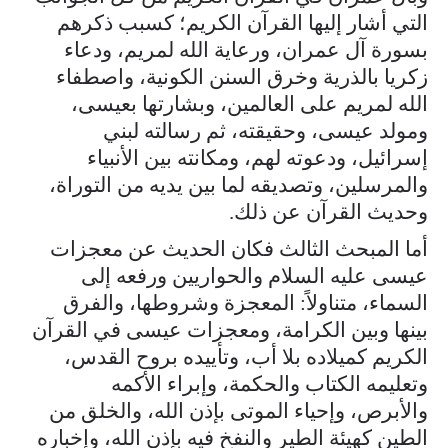
التي أشار إليها القرآن الكريم؛ كسبب ذكرهم
بسورة آل عمران، ورعاية الله لمريم، ودعاء
زكريا بالذرية وخرق السنن الكونية، واصطفاء
الله لمريم على العالمين، وبشارتها بعيسى،
ومولد عيسى، وحقيقته، ثم رسالته لبني
إسرائيل، ودعوته لهم، ومكانته بين الأنبياء
والمرسلين، وتصديقه لما بين يديه من التوراة،
وحديث القرآن عن ذلك.
أما المبحث الثالث فكان الحديث عن معجزات
عيسى عليه السلام والحواريين ورفعه إلى
السماء، متناولاً: المعجزة وشروطها، والفرق
بينها وبين الكرامة، ومعجزات عيسى في القرآن
الكريم كميلاده بلا أب، وتأييده بروح القدس،
وتعليمه الكتاب والحكمة، وإبراء الأكمه
والأبرص، وإحياء الموتى بإذن الله، والخلق من
الطين كهيئة الطير والنفخ فيه بإذن الله، وإخباره