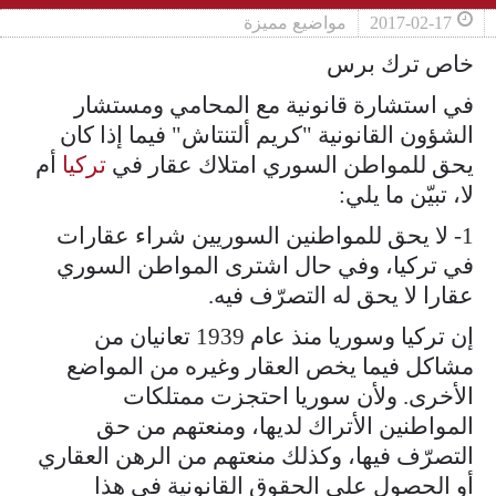
2017-02-17
مواضيع مميزة
خاص ترك برس
في استشارة قانونية مع المحامي ومستشار
الشؤون القانونية "كريم ألتنتاش" فيما إذا كان
يحق للمواطن السوري امتلاك عقار في
تركيا
أم
لا، تبيّن ما يلي:
1- لا يحق للمواطنين السوريين شراء عقارات
في تركيا، وفي حال اشترى المواطن السوري
عقارا لا يحق له التصرّف فيه.
إن تركيا وسوريا منذ عام 1939 تعانيان من
مشاكل فيما يخص العقار وغيره من المواضع
الأخرى. ولأن سوريا احتجزت ممتلكات
المواطنين الأتراك لديها، ومنعتهم من حق
التصرّف فيها، وكذلك منعتهم من الرهن العقاري
أو الحصول على الحقوق القانونية في هذا