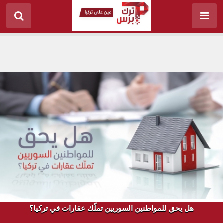
هل يحق للمواطنين السوريين تملّك عقارات في تركيا؟