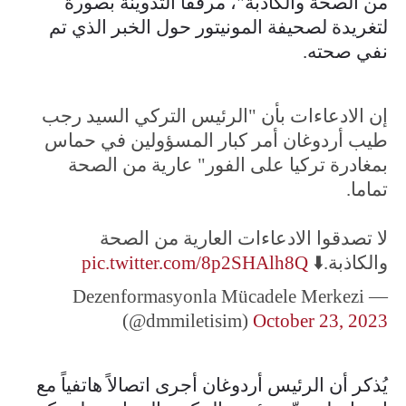
من الصحة والكاذبة"، مرفقاً التدوينة بصورة
لتغريدة لصحيفة المونيتور حول الخبر الذي تم
نفي صحته.
إن الادعاءات بأن "الرئيس التركي السيد رجب
طيب أردوغان أمر كبار المسؤولين في حماس
بمغادرة تركيا على الفور" عارية من الصحة
تماما.
لا تصدقوا الادعاءات العارية من الصحة
والكاذبة.⬇️
pic.twitter.com/8p2SHAlh8Q
— Dezenformasyonla Mücadele Merkezi
(@dmmiletisim)
October 23, 2023
يُذكر أن الرئيس أردوغان أجرى اتصالاً هاتفياً مع