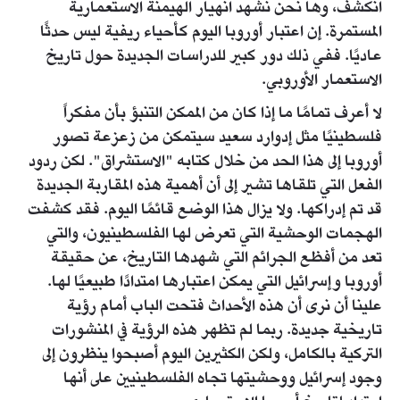
انكشف، وها نحن نشهد انهيار الهيمنة الاستعمارية
المستمرة. إن اعتبار أوروبا اليوم كأحياء ريفية ليس حدثًا
عاديًا. ففي ذلك دور كبير للدراسات الجديدة حول تاريخ
الاستعمار الأوروبي.
لا أعرف تمامًا ما إذا كان من الممكن التنبؤ بأن مفكراً
فلسطينيًا مثل إدوارد سعيد سيتمكن من زعزعة تصور
أوروبا إلى هذا الحد من خلال كتابه "الاستشراق". لكن ردود
الفعل التي تلقاها تشير إلى أن أهمية هذه المقاربة الجديدة
قد تم إدراكها. ولا يزال هذا الوضع قائمًا اليوم. فقد كشفت
الهجمات الوحشية التي تعرض لها الفلسطينيون، والتي
تعد من أفظع الجرائم التي شهدها التاريخ، عن حقيقة
أوروبا وإسرائيل التي يمكن اعتبارها امتدادًا طبيعيًا لها.
علينا أن نرى أن هذه الأحداث فتحت الباب أمام رؤية
تاريخية جديدة. ربما لم تظهر هذه الرؤية في المنشورات
التركية بالكامل، ولكن الكثيرين اليوم أصبحوا ينظرون إلى
وجود إسرائيل ووحشيتها تجاه الفلسطينيين على أنها