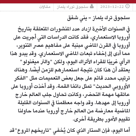
2023-12-22
سلجوق تورك يلماز
مقالات
سلجوق ترك يلماز - يني شفق
في السنوات الأخيرة ازداد عدد المنشورات المتعلقة بتاريخ
أوروبا الاستعماري. فقد كانت الدراسات التي أجريت على
أوروبا في القرن الماضي مبنية على مفاهيم عصر التنوير،
مما أدى إلى إخفاء تبعات الماضي الاستعماري. وقد يبدو هذا
الرأي غريبًا للقراء الأتراك اليوم، ولكن "والتر ميغنولو"
يعتقد أن هذا كان نتيجة استعمارهم للزمن أيضًا. وهناك
ترتيب محدد قائم على جعل بعض التعميمات مثل "الفكر
الأوروبي الحديث" تمثل دائمًا القمة. وقد أخذت أوروبا على
عاتقها مهمة التحضر، وكانت تحاول جلب العالم خارج
أوروبا إلى عهدها. وقد واجه معظمنا في السنوات القليلة
الماضية معارضة من العالم خارج أوروبا عندما حاولنا
تقييم الأمور بطريقة أخرى.
أما اليوم، فإن الستار الذي كان يُخفي "تاريخهم المروع"قد