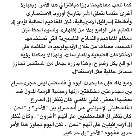
كما تلعب مفاهيمنا دورًا مباشرًا في هذا الأمر. وبعبارة
أخرى عندما يتعلق الأمر بتاريخ أوروبا الاستعماري
وأنشطة إسرائيل الإمبريالية، فإن المفاهيم الحالية تؤدي إلى
التعتيم على الواقع بدلاً من إظهاره. ولسوء الحظ فإن
معظم المفاهيم والنماذج التفسيرية التي نستخدمها
اكتسبت معناها من خلال الأيديولوجيات القائمة على
الاختلافات الطبقية والمعارضات، ولهذا لا يمكننا رؤية
الواقع بكل وضوح، وهذا بدوره يجعل من المستحيل تجاوز
مسائل عالمية مثل الاستغلال.
ومع ذلك فإن ما يحدث اليوم في فلسطين ليس مجرد صراع
بين مجموعتين مختلفتين، إنها وحشية قومية للدول ضد
بعضها البعض. ففي الماضي كان يُنظر إلى الصراع
الفلسطيني الإسرائيلي على أنه صراع بين "الآخر" و "نحن".
كان يُنظر إلى الفلسطينيين على أنهم "آخرون" ، وكان يُنظر
إلى الإسرائيليين على أنهم "نحن". لكن اليوم تجاوز هذا الأمر
حدود مفهوم "الآخر" إلى حد كبير.