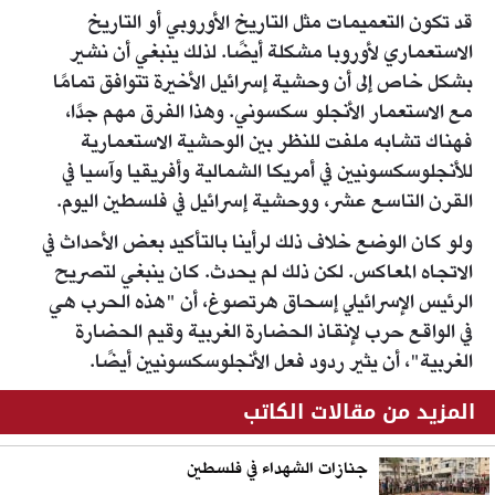
قد تكون التعميمات مثل التاريخ الأوروبي أو التاريخ
الاستعماري لأوروبا مشكلة أيضًا. لذلك ينبغي أن نشير
بشكل خاص إلى أن وحشية إسرائيل الأخيرة تتوافق تمامًا
مع الاستعمار الأنجلو سكسوني. وهذا الفرق مهم جدًا،
فهناك تشابه ملفت للنظر بين الوحشية الاستعمارية
للأنجلوسكسونيين في أمريكا الشمالية وأفريقيا وآسيا في
القرن التاسع عشر، ووحشية إسرائيل في فلسطين اليوم.
ولو كان الوضع خلاف ذلك لرأينا بالتأكيد بعض الأحداث في
الاتجاه المعاكس. لكن ذلك لم يحدث. كان ينبغي لتصريح
الرئيس الإسرائيلي إسحاق هرتصوغ، أن "هذه الحرب هي
في الواقع حرب لإنقاذ الحضارة الغربية وقيم الحضارة
الغربية"، أن يثير ردود فعل الأنجلوسكسونيين أيضًا.
المزيد من مقالات الكاتب
جنازات الشهداء في فلسطين