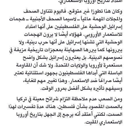
امتداد لتاريخ أوروبا الاستعماري.
وكان هذا تطورًا غير متوقع. فاليوم تتناول الصحف
والمجلات المهمة عالمياً ـ لاسيما الصحف الأجنبية ـ هجمات
إسرائيل الوحشية على الفلسطينيين على أنها امتداد
للاستعمار الأوروبي. فهؤلاء أيضًا لا يرون الهجمات
الوحشية التي تشنها إسرائيل على أنها حرب دينية، ولا
يبررونها كما يبررها الصهاينة بمعجزات تاريخية مزيفة في
نصوصهم الدينية. بل يعتبرون إسرائيل بشكل واضح
مستعمرة لأوروبا والولايات المتحدة. ولا شك أن المقاومة
الباسلة التي أبداها الفلسطينيون بجهود استثنائية تعتبر
أيضًا صراعًا ضد الاستعمار. وهذا تغيير مهم للغاية،
وسيفهم تأثيره بشكل أفضل بمرور الوقت.
ومن الصعب عدم ملاحظة التزام شرائح معينة في تركيا
بالصمت المقصود بشأن فلسطين. هناك عدة تفسيرات لهذا
الصمت، لكنني أعتقد أنه يرجع إلى الجهل بتاريخ أوروبا
الاستعماري المقيت.