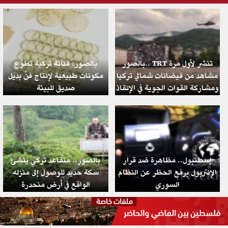
بالصور.. TRT تنشر لأول مرة
بالصور: فنانة تركية تطوّع
مشاهد من فيضانات شمالي تركيا
مكونات طبيعية لإنتاج فنّ بديل
ومشاركة القوات الجوية في الإنقاذ
صديق للبيئة
إسطنبول.. مظاهرة ضد قرار
بالصور.. متقاعد تركي ينشئ
الإنتربول برفع الحظر عن النظام
سكة حديد للوصول إلى منزله
السوري
الواقع في أرض منحدرة