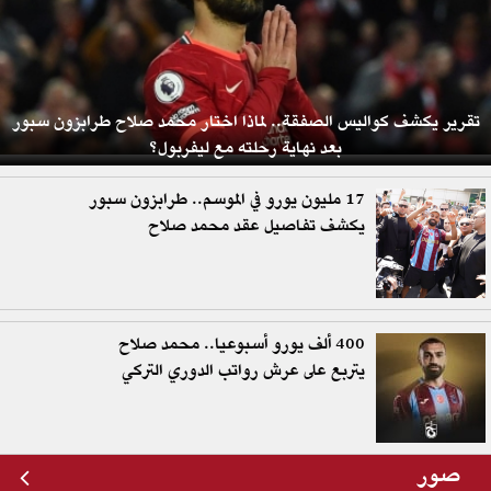
تقرير يكشف كواليس الصفقة.. لماذا اختار محمد صلاح طرابزون سبور
بعد نهاية رحلته مع ليفربول؟
17 مليون يورو في الموسم.. طرابزون سبور
يكشف تفاصيل عقد محمد صلاح
400 ألف يورو أسبوعيا.. محمد صلاح
يتربع على عرش رواتب الدوري التركي
صور