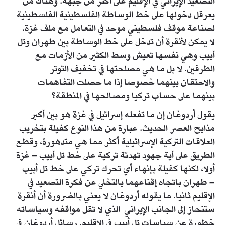
التصعيد الإيراني في الإقليم على أكثر من جبهة. وهناك من
يعرقل دخولها على خط الوساطة الفلسطينية الفلسطينية
لصناعة موقف فلسطيني موحد في التعامل مع ملف غزة.
لا يمكن لأنقرة أن تدخل على خط الوساطة بين طهران وتل
أبيب وهي نفسها تعيش وسط الكثير من الأزمات مع
الطرفين. لا بل ما هي مصلحتها في تخفيف التوتر
والاحتقان بينهما خصوصا إذا ما حصلت التفاهمات
بينهما على حساب تركيا ومصالحها في المنطقة؟
يقول أردوغان إن ما تفعله إسرائيل في غزة هو بين أكبر
مذابح العصر الحديث. عبارة من هذا النوع كفيلة بتخريب
العلاقات التركية الإسرائيلية أكثر مما هي متدهورة، وقطع
الطريق على أية جهود تهدئة تركية على خط تل أبيب – غزة
أولا، لكنها كفيلة بإنهاء أي تحرك تركي على خط تل أبيب
– طهران باتجاه إقناعهما بالتخلي عن فكرة التصعيد في
الإقليم ثانيا. ما يقوله أردوغان لا يعني بالضرورة أن أنقرة
ستنحاز إلى الجانب الإيراني الذي لا تقل مواقفه وسياساته
خطورة عن سياسات تل أبيب في الإقليم. رسائل أردوغان في