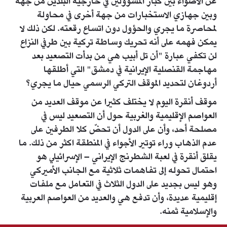
عن الأضواء بين كبار المسؤولين في خارجية البلدين من جهة
وبين جهازي الاستخبارات من جهة أخرى في محاولة
لمحاصرة ما يجري والحؤول دون اتساع رقعته. لكن ذلك لا
يمكن فهمه على أنه تحريك وساطة تركية بين طرفي النزاع
لن تكفي عبارة "أن تل أبيب هي من بدأت التصعيد بعد
مهاجمة القنصلية الإيرانية في دمشق" التي أطلقها
أردوغان لتحديد الموقف التركي الرسمي حيال ما يجري؟
موقف أنقرة اليوم لا يختلف كثيرا عن موقف العديد من
العواصم الإقليمية والغربية حول أن التصعيد ليس في
مصلحة أحد، وأن على الدول أن تحضّ كلا الطرفين على
عدم الذهاب وراء توتير الأجواء في المنطقة اكثر من ذلك. ما
يقلق أنقرة في لعبة الشطرنج الإيراني – الإسرائيلي هو
احتمال تحوله إلى تفاهمات ثلاثية مع الجانب الأميركي
وهو ليس بجديد على الدول الثلاث في التعامل مع ملفات
إقليمية عديدة، وأن تدفع هي والعديد من العواصم العربية
والإسلامية ثمنه.