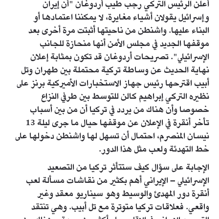
أعلن الرئيس التركي رجب طيب أردوغان "أن إيران
وإسرائيل يقولان أشياء مغايرة، لا يمكننا اعتمادها أو
البناء عليها. واشنطن من ناحيتها أثبتت مرة أخرى بعد
موقفها الجديد في مجلس الأمن أنها منحازة للجانب
الإسرائيلي". تصريحات أردوغان قد تكون بمثابة إعلان
نهاية الحديث عن وساطة تركية محتملة بين طهران وتل
أبيب اقترحها رئيس جهاز الاستخبارات الأميركية برنز على
نظيره التركي إبراهيم كالن للتوسط بين طرفي النزاع
خصوصا وأن هناك من يردد في تركيا أن من بين أسباب
تأخر أنقرة في الإعلان عن موقفها حيال ما جرى ليلة 13
نيسان المنصرم، احتمال أن تسهل لها واشنطن دخولها على
خط التهدئة ولعب مثل هذا الدور.
الإجابة على سؤال كيف ستتأثر تركيا من التصعيد
الإسرائيلي – الإيراني أهم بكثير من نقاشات مسألة لعب
أنقرة دور المهدئ والوسيط وهو سيناريو معقد وغير
واقعي. فعلاقات تركيا متوترة مع تل أبيب. وهي تنتقد