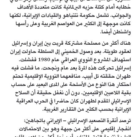
خطابه أمام كتلة حزبه البرلمانية كانت متعددة الأهداف
والجوانب. تشمل حكومة نتنياهو والقيادات الإيرانية، لكنها
كانت موجهة إلى الكثير من العواصم الغربية وعلى رأسها
واشنطن أيضا.
هناك أكثر من مصلحة مشتركة قربت بين إيران وإسرائيل
لعقود طويلة. بعد وصول الخميني إلى السلطة حاولت إيران
استهداف المشروع النووي العراقي عام 1980 ففشلت.
إسرائيل تحركت هذه المرة بعد عام ونجحت. ما فشلت فيه
طهران حققته تل أبيب. منافعهما النووية الإقليمية تحتم
احتكار هذا النوع من الأسلحة على المدى البعيد على حساب
بقية اللاعبين الإقليميين. دون أن نغفل حقيقة أن السلاح
الإسرائيلي المقدم لطهران كان حاضرا في الحرب العراقية
الإيرانية بحسب الكثير من التقارير الغربية.
ترصد أنقرة التصعيد الإسرائيلي – الإيراني باتجاهين:
انفجار إقليمي على أكثر من جبهة وهو بين الاحتمالات