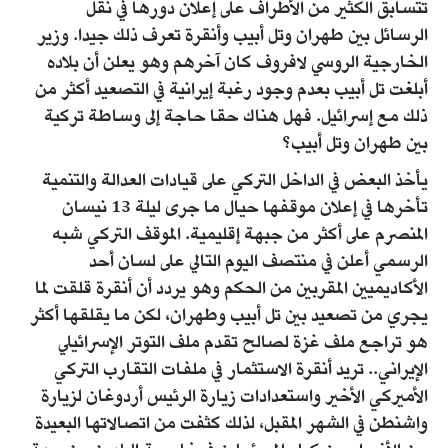
تتسابق الكثير من الأطراف على إعلان دورها في نقل
الرسائل بين طهران وتل أبيب وأنقرة تعرف ذلك جيدا. وزير
الخارجية الروسي لافروف كان آخرهم وهو يعلن أن بلاده
أبلغت تل أبيب بعدم وجود رغبة إيرانية في التصعيد أكثر من
ذلك مع إسرائيل. فهل هناك حقا حاجة إلى وساطة تركية
بين طهران وتل أبيب؟
يأخذ البعض في الداخل التركي على قيادات العدالة والتنمية
تأخرها في إعلان موقفها حيال ما جرى ليلة 13 نيسان
المنصرم على أكثر من جبهة إقليمية. الموقف التركي شبه
الرسمي أعلن في منتصف اليوم التالي على لسان أحد
الأكاديميين المقربين من الحكم وهو يردد أن أنقرة قلقت لما
يجري من تصعيد بين تل أبيب وطهران، لكن ما يقلقها أكثر
هو تراجع ملف غزة لصالح تقدم ملف التوتر الإسرائيلي
الإيراني.. تريد أنقرة الاستثمار في ملفات التقارب التركي
الأميركي الأخير واستعدادات زيارة الرئيس أردوغان لزيارة
واشنطن في الشهر المقبل، لذلك كثفت من اتصالاتها البعيدة