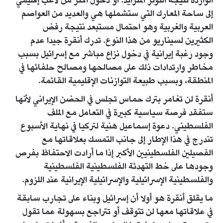
الواردة نتيجة التوتر المتزايد. أو دخول أكثر من لاعب إقليمي
إلى ساحة المعارك التي ستشملها هي والعديد من العواصم
العربية والغربية وهو احتمال مستبعد نتيجة رفض
الكثيرين لسيناريو من هذا النوع. تدرك أنقرة جيدا عدم
وجود رغبة إيرانية في دخول نزاع مباشر مع إسرائيل بسبب
مخاطر وارتدادات ذلك على مصالحها ومصالح حلفائها في
المنطقة، وبسبب طبيعة التوازنات الإقليمية القائمة.
أنقرة لن تغامر بترك حماس تجلس في الحضن الإيراني لأنها
ستفقد فرصة سياسية كبيرة في التعامل مع الملف
الفلسطيني. دعوة إسماعيل هنية لتركيا في نهاية الأسبوع
تندرج في هذا الإطار إلى جانب التمسك بعلاقاتها مع
الفصيلين الفلسطينيين الأكبر إذا ما أرادت الاحتفاظ بفرص
وجودها على خط التهدئة الفلسطينية الفلسطينية
والفلسطينية الإسرائيلية والإسرائيلية الإيرانية عند اللزوم.
ما يقلق أنقرة هو أولا أن إسرائيل وبناء على تجارب سابقة
في علاقاتها معها لن تتوقف أو تتراجع بسهولة عما تقول