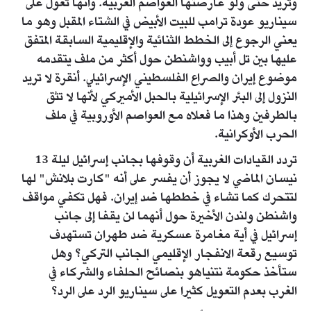
وتريد حتى ولو عارضتها العواصم الغربية. وأنها تعول على
سيناريو عودة ترامب للبيت الأبيض في الشتاء المقبل وهو ما
يعني الرجوع إلى الخطط الثنائية والإقليمية السابقة المتفق
عليها بين تل أبيب وواشنطن حول أكثر من ملف يتقدمه
موضوع إيران والصراع الفلسطيني الإسرائيلي. أنقرة لا تريد
النزول إلى البئر الإسرائيلية بالحبل الأميركي لأنها لا تثق
بالطرفين وهذا ما فعلاه مع العواصم الأوروبية في ملف
الحرب الأوكرانية.
تردد القيادات الغربية أن وقوفها بجانب إسرائيل ليلة 13
نيسان الماضي لا يجوز أن يفسر على أنه "كارت بلانش" لها
لتتحرك كما تشاء في خططها ضد إيران. فهل تكفي مواقف
واشنطن ولندن الأخيرة حول أنهما لن يقفا إلى جانب
إسرائيل في أية مغامرة عسكرية ضد طهران تستهدف
توسيع رقعة الانفجار الإقليمي الجانب التركي؟ وهل
ستأخذ حكومة نتنياهو بنصائح الحلفاء والشركاء في
الغرب بعدم التعويل كثيرا على سيناريو الرد على الرد؟