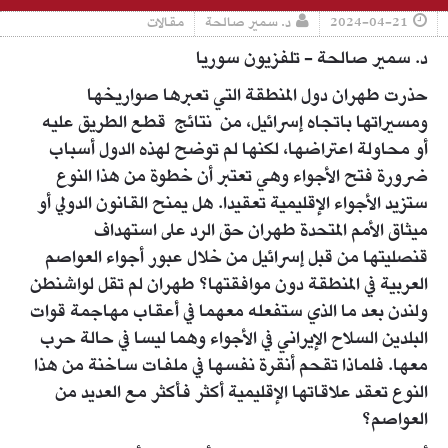
2024-04-21
د. سمير صالحة
مقالات
د. سمير صالحة - تلفزيون سوريا
حذرت طهران دول المنطقة التي تعبرها صواريخها
ومسيراتها باتجاه إسرائيل، من نتائج قطع الطريق عليه
أو محاولة اعتراضها، لكنها لم توضح لهذه الدول أسباب
ضرورة فتح الأجواء وهي تعتبر أن خطوة من هذا النوع
ستزيد الأجواء الإقليمية تعقيدا. هل يمنح القانون الدولي أو
ميثاق الأمم المتحدة طهران حق الرد على استهداف
قنصليتها من قبل إسرائيل من خلال عبور أجواء العواصم
العربية في المنطقة دون موافقتها؟ طهران لم تقل لواشنطن
ولندن بعد ما الذي ستفعله معهما في أعقاب مهاجمة قوات
البلدين السلاح الإيراني في الأجواء وهما ليسا في حالة حرب
معها. فلماذا تقحم أنقرة نفسها في ملفات ساخنة من هذا
النوع تعقد علاقاتها الإقليمية أكثر فأكثر مع العديد من
العواصم؟