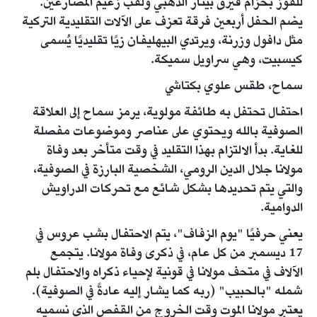
للفوز بحزام قيرق بينار الذهبي ولقب زعيم المصارعين.
يضم الحفل أربعين فرقة تعزف على الآلات التقليدية التركية
مثل دافول وزرنة، ويرتدي البيهليفان زيًا تقليديًا يُسمى
كيسبيت، وهي سراويل سميكة.
سماح، طقس علوي بكتاشي
احتفال تحتفل به طائفة مولوية، يرمز سماح إلى العلاقة
الصوفية بالله ويحتوي على عناصر وموضوعات مفصلة
للغاية. بدأ الالتزام بهذا التقليد في وقت متأخر بعد وفاة
مولانا جلال الدين الرومي، الشخصية البارزة في الصوفية،
والتي يتم تحديدها بشكل شائع مع تحركات الدراويش
الدوامية.
يعني حرفيًا "يوم الزفاف"، يتم الاحتفال بشب عروس في
17 ديسمبر من كل عام، في ذكرى وفاة مولانا. يتجمع
الآلاف في متحف مولانا في قونية لإحياء ذكراه والاحتفال بلم
شمله "بالحبيب" (ربه كما يشار إليه عادةً في الصوفية).
يعتبر مولانا الموت وقت الخروج من القفص الذي نسميه