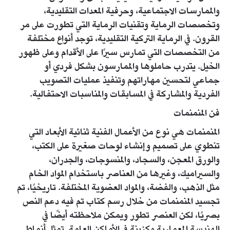
والممارسات الاجتماعية، وحرفية المعدات التقليدية،
وتخصصات الرماية وتقنيات الرماية التي تطورت على مر
القرون. في الرماية التركية التقليدية، توجد أنواع مختلفة
من التخصصات التي تمارس سيرًا على الأقدام وعلى ظهور
الخيل. يتدرب حاملوها والممارسون بشكل فردي أو
جماعي لتحسين مهاراتهم وتنفيذ عمليات التصويب
الفردية والمشاركة في المسابقات والمناسبات الاحتفالية.
فن المنمنمات
المنمنمات هي نوع من الأعمال الفنية ثنائية الأبعاد التي
تنطوي على تصميم وإنشاء لوحات صغيرة على الكتب،
والورق المعجن، والسجاد، والمنسوجات، والجدران،
والسيراميك، وغيرها من العناصر باستخدام المواد الخام
مثل الذهب، والفضة، والمواد العضوية المختلفة. تاريخيًا، تم
تجسيد المنمنمات من خلال رسم كتاب تم فيه دعم النص
بصريًا، لكن العنصر تطور ويمكن ملاحظته أيضًا في
الهندسة المعمارية وكزينة في الأماكن العامة. تمثل أنماط