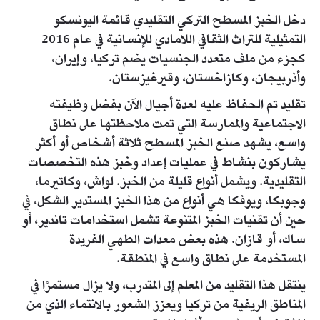
دخل الخبز المسطح التركي التقليدي قائمة اليونسكو
التمثيلية للتراث الثقافي اللامادي للإنسانية في عام 2016
كجزء من ملف متعدد الجنسيات يضم تركيا، وإيران،
وأذربيجان، وكازاخستان، وقيرغيزستان.
تقليد تم الحفاظ عليه لعدة أجيال الآن بفضل وظيفته
الاجتماعية والممارسة التي تمت ملاحظتها على نطاق
واسع، يشهد صنع الخبز المسطح ثلاثة أشخاص أو أكثر
يشاركون بنشاط في عمليات إعداد وخبز هذه التخصصات
التقليدية. ويشمل أنواع قليلة من الخبز. لواش، وكاتيرما،
وجوبكا، ويوفكا هي أنواع من هذا الخبز المستدير الشكل، في
حين أن تقنيات الخبز المتنوعة تشمل استخدامات تاندير، أو
ساك، أو قازان. هذه بعض معدات الطهي الفريدة
المستخدمة على نطاق واسع في المنطقة.
ينتقل هذا التقليد من المعلم إلى المتدرب، ولا يزال مستمرًا في
المناطق الريفية من تركيا ويعزز الشعور بالانتماء الذي من