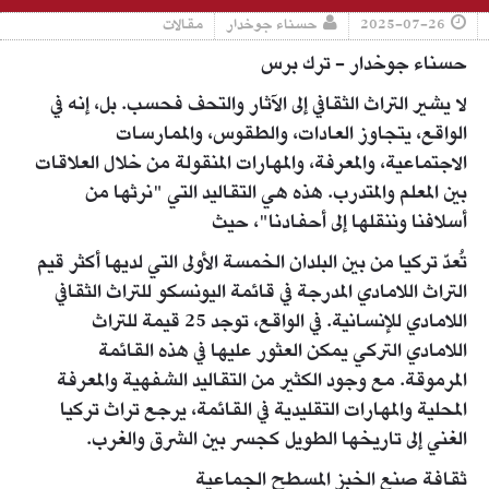
2025-07-26
حسناء جوخدار
مقالات
حسناء جوخدار - ترك برس
لا يشير التراث الثقافي إلى الآثار والتحف فحسب. بل، إنه في
الواقع، يتجاوز العادات، والطقوس، والممارسات
الاجتماعية، والمعرفة، والمهارات المنقولة من خلال العلاقات
بين المعلم والمتدرب. هذه هي التقاليد التي "نرثها من
أسلافنا وننقلها إلى أحفادنا"، حيث
تُعدّ تركيا من بين البلدان الخمسة الأولى التي لديها أكثر قيم
التراث اللامادي المدرجة في قائمة اليونسكو للتراث الثقافي
اللامادي للإنسانية. في الواقع، توجد 25 قيمة للتراث
اللامادي التركي يمكن العثور عليها في هذه القائمة
المرموقة. مع وجود الكثير من التقاليد الشفهية والمعرفة
المحلية والمهارات التقليدية في القائمة، يرجع تراث تركيا
الغني إلى تاريخها الطويل كجسر بين الشرق والغرب.
ثقافة صنع الخبز المسطح الجماعية