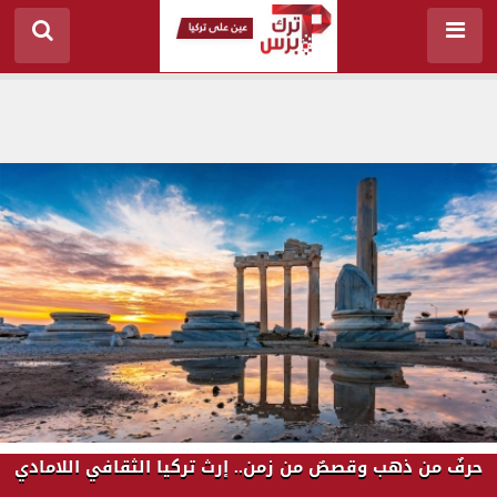
حرفٌ من ذهب وقصصٌ من زمن.. إرث تركيا الثقافي اللامادي