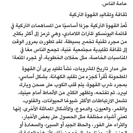
عامة الناس.
ثقافة وتقاليد القهوة التركية
تُعدّ القهوة التركية جزءًا أساسيًا من المساهمات التركية في
قائمة اليونسكو للتراث اللامادي، وهي ترمز إلى أكثر بكثير
من مجرد تقنية تخمير بسيطة. لقد تطورت بمرور الوقت
إلى ثقافة تقليدية مجتمعية غنية، تجمع الناس معًا في
المناسبات الخاصة، مثل حفلات الخطوبة، أو لمجرد المتعة!
على مدار تاريخ المشروبات، نشأ تقليد يرى أن القهوة
المطحونة تُقرأ كجزء من تقليد الكهانة. بشكل أساسي،
بمجرد شرب القهوة، يتم قلب الكوب على صحن ويترك
ليبرد. ثم تفتحه، وتظهر الكثير من الأنماط أمام عينيك.
تشمل الارتباطات الأكثر شيوعًا الحيوانات، والقلوب،
والقمر، والعيون، والدموع، والأشكال المماثلة الأخرى. إنها
تعني أشياء مختلفة مثل الحصول على بعض الأخبار،
والثراء على الفور، والحظ الجيد أو السيئ، والسعادة أو