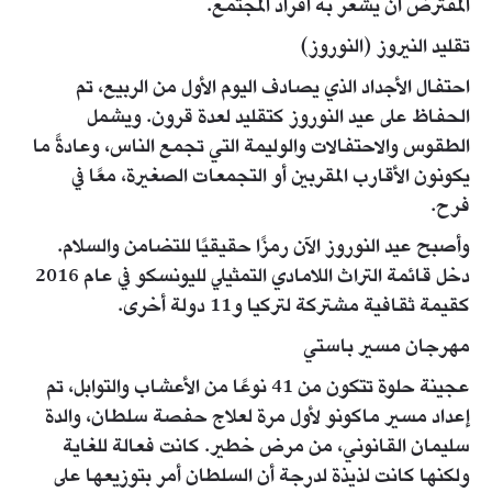
المفترض أن يشعر به أفراد المجتمع.
تقليد النيروز (النوروز)
احتفال الأجداد الذي يصادف اليوم الأول من الربيع، تم
الحفاظ على عيد النوروز كتقليد لعدة قرون. ويشمل
الطقوس والاحتفالات والوليمة التي تجمع الناس، وعادةً ما
يكونون الأقارب المقربين أو التجمعات الصغيرة، معًا في
فرح.
وأصبح عيد النوروز الآن رمزًا حقيقيًا للتضامن والسلام.
دخل قائمة التراث اللامادي التمثيلي لليونسكو في عام 2016
كقيمة ثقافية مشتركة لتركيا و11 دولة أخرى.
مهرجان مسير باستي
عجينة حلوة تتكون من 41 نوعًا من الأعشاب والتوابل، تم
إعداد مسير ماكونو لأول مرة لعلاج حفصة سلطان، والدة
سليمان القانوني، من مرض خطير. كانت فعالة للغاية
ولكنها كانت لذيذة لدرجة أن السلطان أمر بتوزيعها على