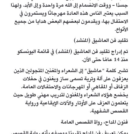
جسدًا - ووقت الانضمام إلى الله مرة واحدة وإلى الأبد. ولهذا
السبب يعتبر الناس هذه العادة مهرجانًا ويستمرون في
الاحتفال بها، ويقدمون لبعضهم البعض هدايا من جميع
الأنواع.
تقليد فن العاشيق (المنشد)
تم إدراج تقليد فن العاشيق (المنشد) في قائمة اليونسكو
منذ 14 عامًا حتى الآن.
تشير كلمة "عاشيق" إلى الشعراء والمغنين المتجولين الذين
يعزفون على آلة وترية تسمى ساز ويغنون في حفلات
الزفاف أو المقاهي أو المهرجانات والاحتفالات العامة.
يخضع هؤلاء الشعراء والمغنون لتدريب مهني طويل حيث
يتعلمون العزف على الأوتار والآلات الإيقاعية ورواية
القصص الشفهية.
فنون المداح، رواة القصص العامة
يمكن تعريف فن المداح تقريبًا ووصفه بأنه رواية القصص