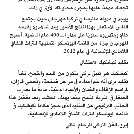
الحزن. كُن حذرًا، على الرغم من ذلك، لأن هذه العادة قد
تجعلك مدمنًا عليها بمجرد محاولتك الأولى في ذلك.
يوجد في مدينة مانيسا في تركيا مهرجان حيث يجتمع
الناس للاحتفال بهذا المنتج الأصيل وقد شاهدوه يقدمه
طاهٍ ومتدربوه سنويًا على مدار الـ 400 عام الماضية. أصبح
المهرجان جزءًا من قائمة اليونسكو التمثيلية للتراث الثقافي
اللامادي للإنسانية في عام 2012.
تقليد كيشكيك الاحتفالي
كيشكيك هو طبق تركي يتكون من اللحم والقمح. نشأ
تقليد يرى أنه يتم إعداده في مراجل ضخمة، وتُسمى قازان،
لمراسم الزفاف والختان والأعياد الدينية. عادةً ما يضرب
الصغارفي القرية القمح بينما يهتف الحشد. ربما بفضل هذا
الجانب الترفيهي من التقليد الذي حجز مكانا لكيشكيك في
قائمة اليونسكو للتراث الثقافي اللامادي للإنسانية.
إبرو، الفن التركي للرخام المائي