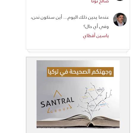
صالح تونا
عندما يحين ذلك اليوم... أين سنكون نحن،
وفي أي حال؟
ياسين أقطاي