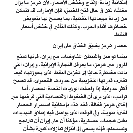
إمكانية زيادة الإنتاج وخفض الأسعار، لأن هرمز ما يزال
مغلقًا، لكن في حال فتح المضيق، فإن الإمارات قد تتمكن
من زيادة مبيعاتها النفطية، بما يسمح لها بتعويض
خسائرها أثناء الحرب، وكذلك التأثير في خفض أسعار
النفط.
حصار هرمز يضيّق الخناق على إيران
بينما تواصل واشنطن المفاوضات مع إيران، فإنها تمنع
المرور عبر هرمز، ما يعرقل التجارة الإيرانية. وإيران، التي
باتت مضطرة حاليًا إلى تخزين النفط الذي بحوزتها، فيما
تقترب قدرتها التخزينية من حدودها القصوى، قد تصبح
أكثر عدوانية إذا واصلت الولايات المتحدة الحصار. أما
ترامب، الذي يرى أن الضغوط الاقتصادية التي فرضها عبر
إغلاق هرمز فعّالة، فقد هدّد بإمكانية استمرار الحصار
لفترة طويلة. وفي الوقت الذي يواصل فيه إطلاق التهديدات
بشن هجمات عسكرية، مؤكدًا أن على إيران أن تتراجع
وتستسلم، فإنه يسعى إلى انتزاع تنازلات كبيرة بشأن