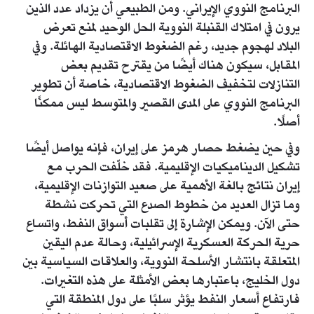
البرنامج النووي الإيراني. ومن الطبيعي أن يزداد عدد الذين
يرون في امتلاك القنبلة النووية الحل الوحيد لمنع تعرض
البلاد لهجوم جديد، رغم الضغوط الاقتصادية الهائلة. وفي
المقابل، سيكون هناك أيضًا من يقترح تقديم بعض
التنازلات لتخفيف الضغوط الاقتصادية، خاصة أن تطوير
البرنامج النووي على المدى القصير والمتوسط ليس ممكنًا
أصلًا.
وفي حين يضغط حصار هرمز على إيران، فإنه يواصل أيضًا
تشكيل الديناميكيات الإقليمية. فقد خلّفت الحرب مع
إيران نتائج بالغة الأهمية على صعيد التوازنات الإقليمية،
وما تزال العديد من خطوط الصدع التي تحركت نشطة
حتى الآن. ويمكن الإشارة إلى تقلبات أسواق النفط، واتساع
حرية الحركة العسكرية الإسرائيلية، وحالة عدم اليقين
المتعلقة بانتشار الأسلحة النووية، والعلاقات السياسية بين
دول الخليج، باعتبارها بعض الأمثلة على هذه التغيرات.
فارتفاع أسعار النفط يؤثر سلبًا على دول المنطقة التي