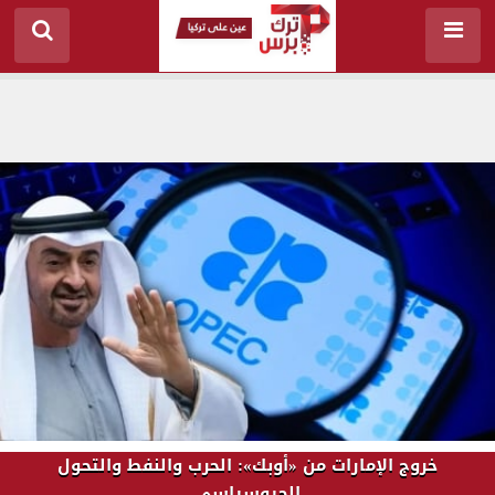
خروج الإمارات من «أوبك»: الحرب والنفط والتحول
الجيوسياسي