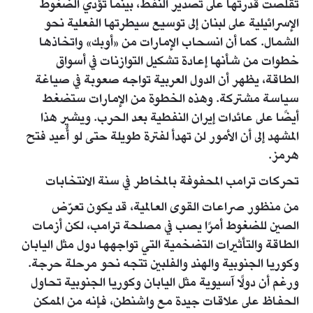
تقلصت قدرتها على تصدير النفط، بينما تؤدي الضغوط
الإسرائيلية على لبنان إلى توسيع سيطرتها الفعلية نحو
الشمال. كما أن انسحاب الإمارات من «أوبك» واتخاذها
خطوات من شأنها إعادة تشكيل التوازنات في أسواق
الطاقة، يظهر أن الدول العربية تواجه صعوبة في صياغة
سياسة مشتركة. وهذه الخطوة من الإمارات ستضغط
أيضًا على عائدات إيران النفطية بعد الحرب. ويشير هذا
المشهد إلى أن الأمور لن تهدأ لفترة طويلة حتى لو أُعيد فتح
هرمز.
تحركات ترامب المحفوفة بالمخاطر في سنة الانتخابات
من منظور صراعات القوى العالمية، قد يكون تعرّض
الصين للضغوط أمرًا يصب في مصلحة ترامب، لكن أزمات
الطاقة والتأثيرات التضخمية التي تواجهها دول مثل اليابان
وكوريا الجنوبية والهند والفلبين تتجه نحو مرحلة حرجة.
ورغم أن دولًا آسيوية مثل اليابان وكوريا الجنوبية تحاول
الحفاظ على علاقات جيدة مع واشنطن، فإنه من الممكن