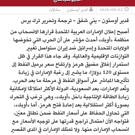
2026-05-02
قدير أوستون
مقالات
قدير أوستون - يني شفق - ترجمة وتحرير ترك برس
أصبح إعلان الإمارات العربية المتحدة قرارها الانسحاب من
منظمة «أوبك» أحدث مؤشر على أن الحرب التي تخوضها
الولايات المتحدة وإسرائيل ضد إيران ستواصل تغيير
التوازنات الإقليمية والعالمية. وقد جاء هذا القرار في ظل
استمرار إغلاق مضيق هرمز وارتفاع سعر برميل النفط إلى
مستوى 120 دولارًا، ما يشير إلى رغبة الإمارات في زيادة
تأثيرها المباشر على أسواق النفط في مرحلة ما بعد الحرب.
وتُعد الإمارات، بعد السعودية، الدولة الأكثر امتلاكًا لإمكانية
زيادة الطاقة الإنتاجية داخل «أوبك»، وهي ترغب في التحرك
بصورة أكثر استقلالية بعد إعادة فتح هرمز. أما «أوبك»،
التي تحاول الحفاظ على أسعار النفط ضمن نطاق معيّن،
فتواجه الآن احتمال تراجع قدرتها على توجيه الأسعار مع
انسحاب الإمارات منها. ولا تمتلك الإمارات في المدى القصير