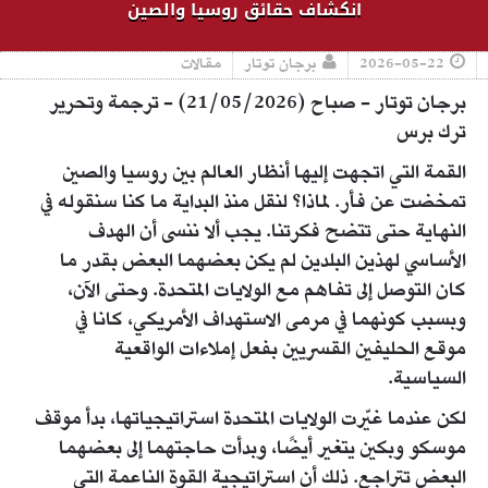
انكشاف حقائق روسيا والصين
2026-05-22
برجان توتار
مقالات
برجان توتار - صباح (21/05/2026) - ترجمة وتحرير
ترك برس
القمة التي اتجهت إليها أنظار العالم بين روسيا والصين
تمخضت عن فأر. لماذا؟ لنقل منذ البداية ما كنا سنقوله في
النهاية حتى تتضح فكرتنا. يجب ألا ننسى أن الهدف
الأساسي لهذين البلدين لم يكن بعضهما البعض بقدر ما
كان التوصل إلى تفاهم مع الولايات المتحدة. وحتى الآن،
وبسبب كونهما في مرمى الاستهداف الأمريكي، كانا في
موقع الحليفين القسريين بفعل إملاءات الواقعية
السياسية.
لكن عندما غيّرت الولايات المتحدة استراتيجياتها، بدأ موقف
موسكو وبكين يتغير أيضًا، وبدأت حاجتهما إلى بعضهما
البعض تتراجع. ذلك أن استراتيجية القوة الناعمة التي