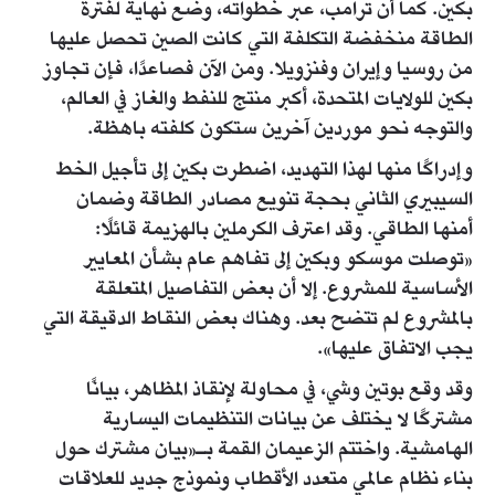
بكين. كما أن ترامب، عبر خطواته، وضع نهاية لفترة
الطاقة منخفضة التكلفة التي كانت الصين تحصل عليها
من روسيا وإيران وفنزويلا. ومن الآن فصاعدًا، فإن تجاوز
بكين للولايات المتحدة، أكبر منتج للنفط والغاز في العالم،
والتوجه نحو موردين آخرين ستكون كلفته باهظة.
وإدراكًا منها لهذا التهديد، اضطرت بكين إلى تأجيل الخط
السيبيري الثاني بحجة تنويع مصادر الطاقة وضمان
أمنها الطاقي. وقد اعترف الكرملين بالهزيمة قائلًا:
«توصلت موسكو وبكين إلى تفاهم عام بشأن المعايير
الأساسية للمشروع. إلا أن بعض التفاصيل المتعلقة
بالمشروع لم تتضح بعد. وهناك بعض النقاط الدقيقة التي
يجب الاتفاق عليها».
وقد وقع بوتين وشي، في محاولة لإنقاذ المظاهر، بيانًا
مشتركًا لا يختلف عن بيانات التنظيمات اليسارية
الهامشية. واختتم الزعيمان القمة بـ«بيان مشترك حول
بناء نظام عالمي متعدد الأقطاب ونموذج جديد للعلاقات