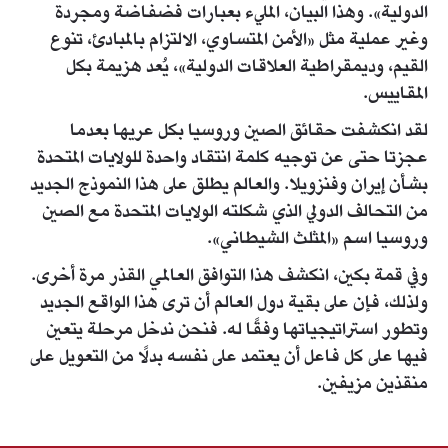
الدولية». وهذا البيان، المليء بعبارات فضفاضة ومجردة
وغير عملية مثل «الأمن المتساوي، الالتزام بالمبادئ، تنوع
القيم، وديمقراطية العلاقات الدولية»، يُعد هزيمة بكل
المقاييس.
لقد انكشفت حقائق الصين وروسيا بكل عريها بعدما
عجزتا حتى عن توجيه كلمة انتقاد واحدة للولايات المتحدة
بشأن إيران وفنزويلا. والعالم يطلق على هذا النموذج الجديد
من التحالف الدولي الذي شكلته الولايات المتحدة مع الصين
وروسيا اسم «المثلث الشيطاني».
وفي قمة بكين، انكشف هذا التوافق العالمي القذر مرة أخرى.
ولذلك، فإن على بقية دول العالم أن ترى هذا الواقع الجديد
وتطور استراتيجياتها وفقًا له. فنحن ندخل مرحلة يتعين
فيها على كل فاعل أن يعتمد على نفسه بدلًا من التعويل على
منقذين مزيفين.