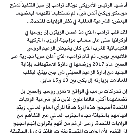
أدخلها الرئيس الأمريكي دونالد ترامب إلى حيز التنفيذ تمنح
موسكو وبكين أثمن شيء لم تستطيعا تقديمه لبعضهما
البعض: الشرعية العالمية في نظر الولايات المتحدة...
لقد قلب ترامب، الذي مدّ غصن الزيتون إلى روسيا في
أوكرانيا حتى على حساب مواجهة أوروبا، التركيبة
الكيميائية للغرب الذي كان يشيطن الزعيم الروسي
فلاديمير بوتين. ثم قام ترامب، الذي أعلن حربًا تجارية على
الصين عام 2017 ووضعها في دائرة الاستهداف، بإذابة
الجليد مع إدارة الزعيم الصيني شي جين بينغ، ليقلب
المعادلات بزيارته إلى بكين بين 13 و15 مايو.
إن تحركات ترامب في الواقع لا تعزز روسيا والصين بل
تضعفهما أكثر. فالفاعلون الذين نالوا شرعية الولايات
المتحدة أصبحوا هذه المرة هدفًا للرأي العام العالمي. ويتم
اتهامهم بالخيانة تجاه الجنوب العالمي عبر التفاهم مع
الولايات المتحدة. وعلى الرغم من أنهم يقولون إنهم اتجهوا
إلى التغيير لأن الولايات المتحدة تغيّرت، فإننا نرى في الحقيقة