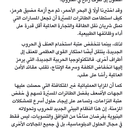
التحول إلى طرف رادع في الحروب.
وقد اختبرنا أولًا في البحر الأحمر، ثم مع أزمة مضيق هرمز،
كيف استطاعت الطائرات المسيّرة أن تجعل المسارات التي
تمثل شريان نقل الطاقة والتجارة العالمية أقل قدرة على
أداء وظائفها الطبيعية.
لذلك، بينما تنخفض عتبة استخدام العنف في الحروب
الجديدة، ينتقل أيضًا احتكار القوى العظمى للعنف إلى
أطراف أخرى. فالتكنولوجيا الحربية الجديدة، التي يرمز
إليها انخفاض الكلفة وسرعة الإنتاج، تقلب عقائد الأمن
العالمية رأسًا على عقب.
كما أن المزايا العملياتية غير المتكافئة التي حصلت عليها
الجهات الأضعف بفضل الطائرات المسيّرة تسهم في خفض
عتبة النزاعات، وتساعد على إيجاد حلول أسرع للمشكلات
المزمنة. إن هذا النظام البيئي الجديد للحروب وتحولاته
البنيوية يفرضان مناخًا من التوافق والتسويات، ليس فقط
في مجال الحلول الدبلوماسية، بل في جميع المجالات الأخرى