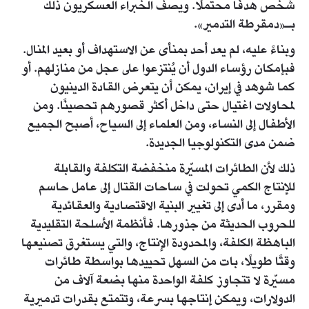
شخص هدفًا محتملًا. ويصف الخبراء العسكريون ذلك
بـ«دمقرطة التدمير».
وبناءً عليه، لم يعد أحد بمنأى عن الاستهداف أو بعيد المنال.
فبإمكان رؤساء الدول أن يُنتزعوا على عجل من منازلهم. أو
كما شوهد في إيران، يمكن أن يتعرض القادة الدينيون
لمحاولات اغتيال حتى داخل أكثر قصورهم تحصينًا. ومن
الأطفال إلى النساء، ومن العلماء إلى السياح، أصبح الجميع
ضمن مدى التكنولوجيا الجديدة.
ذلك لأن الطائرات المسيّرة منخفضة التكلفة والقابلة
للإنتاج الكمي تحولت في ساحات القتال إلى عامل حاسم
ومقرر، ما أدى إلى تغيير البنية الاقتصادية والعقائدية
للحروب الحديثة من جذورها. فأنظمة الأسلحة التقليدية
الباهظة الكلفة، والمحدودة الإنتاج، والتي يستغرق تصنيعها
وقتًا طويلًا، بات من السهل تحييدها بواسطة طائرات
مسيّرة لا تتجاوز كلفة الواحدة منها بضعة آلاف من
الدولارات، ويمكن إنتاجها بسرعة، وتتمتع بقدرات تدميرية