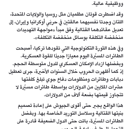
ووظيفية عالية.
وقد اضطرت قوتان عظميان مثل روسيا والولايات المتحدة،
اللتان وجدتا نفسيهما عالقتين في حربَي أوكرانيا وإيران، إلى
تعديل عقائدهما القتالية وفق مبدأ «مواجهة التهديدات
منخفضة التكلفة بوسائل منخفضة التكلفة».
وفي هذه الثورة التكنولوجية التي تقودها تركيا، أصبحت
الطائرات المسيّرة اليوم معيارًا جديدًا للقوة العسكرية.
وبفضلها ازداد الإمكان العسكري للدول متوسطة الحجم.
إذ كما أظهرت الحروب خلال السنوات الأخيرة، جرى تعطيل
دبابات وطائرات ومنظومات دفاع جوي تبلغ كلفتها
عشرات الملايين من الدولارات بواسطة طائرات مسيّرة لا
تتجاوز قيمتها بضعة آلاف من الدولارات.
هذا الواقع يجبر حتى أقوى الجيوش على إعادة تصميم
بنيتها القتالية وسلاسل التوريد الخاصة بها. وبفضل
الطائرات المسيّرة، باتت حتى الدول الضعيفة قادرة على