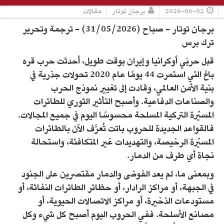
2026-06-02
برجان توتار
مقالات
برجان توتار - صباح (31/05/2026) - ترجمة وتحرير
ترك برس
قبل حربَي أوكرانيا وإيران بوقت طويل، أحدثت حرب قره
باغ التي استمرت 44 يومًا عام 2020 تحولات جذرية في
بنية الأمن العالمي، وقادت إلى تغيير نموذج الحرب
والصناعات الدفاعية. وأصبح التأثير الثوري للطائرات
المسيّرة التركية المسلحة محسوسًا اليوم في جميع المجالات.
فالقواعد الجديدة للحروب باتت تُعرَّف الآن بالطائرات
المسيّرة الرخيصة، والتهديدات غير المتكافئة، واستحالة
نجاة أي طرف من الدمار.
وبمعنى ما، لم يعد الفوضى والدمار مقتصرين على الجنود
في الجبهة، أو مراكز الرادار، أو حظائر الطائرات النفاثة، أو
مستودعات الذخيرة، أو مراكز الاتصالات الحيوية، أو
مصانع الأسلحة. ففي الحروب اليوم أصبح كل شيء وكل