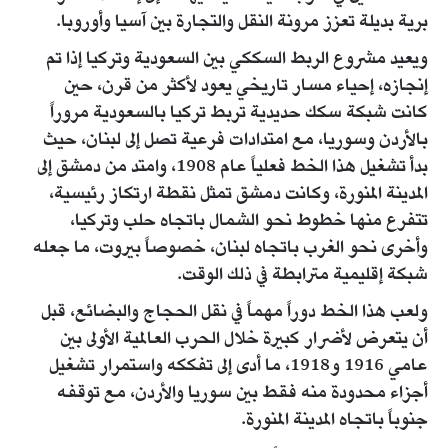
برية بديلة تعزز مرونة النقل والتجارة بين آسيا وأوروبا.
ويعيد مشروع الربط السككي بين السعودية وتركيا إذا تم
إنجازه، إحياء مسار تاريخي يعود لأكثر من قرن، حين
كانت شبكة سكك حديدية تربط تركيا بالسعودية مروراً
بالأردن وسوريا، مع امتدادات فرعية تصل إلى لبنان، حيث
بدأ تشغيل هذا الخط فعلياً عام 1908، وامتد من دمشق إلى
المدينة المنورة، وكانت دمشق تمثل نقطة ارتكاز رئيسية،
تتفرع منها خطوط نحو الشمال باتجاه حلب وتركيا،
وأخرى نحو الغرب باتجاه لبنان، خصوصاً بيروت، ما جعله
شبكة إقليمية مترابطة في ذلك الوقت.
ولعب هذا الخط دوراً مهماً في نقل الحجاج والبضائع، قبل
أن يتعرض لأضرار كبيرة خلال الحرب العالمية الأولى بين
عامي 1916 و1918، ما أدى إلى تفككه واستمرار تشغيل
أجزاء محدودة منه فقط بين سوريا والأردن، مع توقفه
جنوباً باتجاه المدينة المنورة.