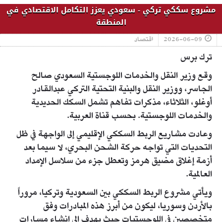
مشروع سككي تركي - سعودي يعزز التكامل الاقتصادي في
المنطقة
2026-06-09
اقتصاد
ترك برس
وقع وزير النقل والخدمات اللوجستية السعودي صالح
الجاسر، ووزير النقل والبنية التحتية التركي عبدالقادر
أوغلو، الثلاثاء، مذكرات تفاهم تشمل السكك الحديدية
والخدمات اللوجستية. بحسب قناة العربية.
وعادت مشاريع الربط السككي الإقليمي إلى الواجهة في ظل
التحديات التي تواجه حركة الشحن البحري، لا سيما بعد
أزمة إغلاق مضيق هرمز وتعطل جزء من سلاسل الإمداد
العالمية.
ويأتي مشروع الربط السككي بين السعودية وتركيا، مروراً
بالأردن وسوريا، ليكون من أبرز هذه المبادرات وفق
متخصصين في اللوجستيات حيث يهدف إلى إنشاء مسارات