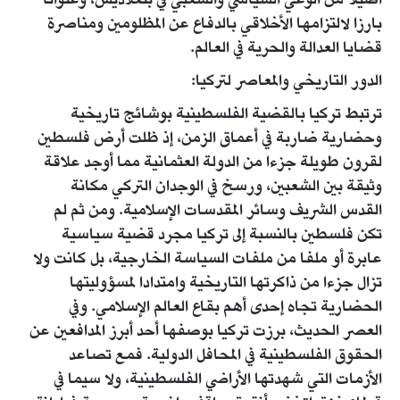
أصيلا من الوعي السياسي والشعبي في بنغلاديش، وعنوانا
بارزا لالتزامها الأخلاقي بالدفاع عن المظلومين ومناصرة
قضايا العدالة والحرية في العالم.
الدور التاريخي والمعاصر لتركيا:
ترتبط تركيا بالقضية الفلسطينية بوشائج تاريخية
وحضارية ضاربة في أعماق الزمن، إذ ظلت أرض فلسطين
لقرون طويلة جزءا من الدولة العثمانية مما أوجد علاقة
وثيقة بين الشعبين، ورسخ في الوجدان التركي مكانة
القدس الشريف وسائر المقدسات الإسلامية. ومن ثم لم
تكن فلسطين بالنسبة إلى تركيا مجرد قضية سياسية
عابرة أو ملفا من ملفات السياسة الخارجية، بل كانت ولا
تزال جزءا من ذاكرتها التاريخية وامتدادا لمسؤوليتها
الحضارية تجاه إحدى أهم بقاع العالم الإسلامي. وفي
العصر الحديث، برزت تركيا بوصفها أحد أبرز المدافعين عن
الحقوق الفلسطينية في المحافل الدولية. فمع تصاعد
الأزمات التي شهدتها الأراضي الفلسطينية، ولا سيما في