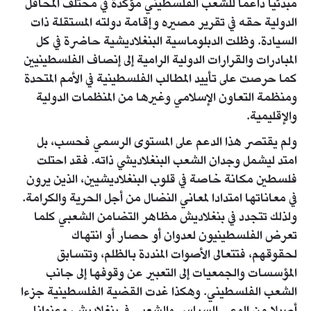
مبدئيا داعما للشعب الفلسطيني مؤكدة في مختلف المحافل
الدولية حقه في تقرير مصيره وإقامة دولته المستقلة ذات
السيادة. وظلت الدبلوماسية البنغلاديشية حاضرة في كل
المبادرات والقرارات الدولية الرامية إلى إنصاف الفلسطينيين
كما حرصت على تأييد المطالب الفلسطينية في الأمم المتحدة
ومنظمة التعاون الإسلامي وغيرها من المنظمات الدولية
والإقليمية.
ولم يقتصر هذا الدعم على المستوى الرسمي فحسب، بل
امتد ليشمل وجدان الشعب البنغلاديشي ذاته. فقد احتلت
فلسطين مكانة خاصة في قلوب البنغلاديشيين، الذين يرون
في معاناتها امتدادا لمعاني النضال من أجل الحرية والكرامة.
ولذلك تتجدد في بنغلاديش مظاهر التضامن الشعبي كلما
تعرض الفلسطينيون لعدوان أو حصار أو انتهاك
لحقوقهم، فتتعالى الأصوات المنددة بالظلم، وتتسابق
المؤسسات والجمعيات إلى التعبير عن وقوفها إلى جانب
الشعب الفلسطيني. وهكذا غدت القضية الفلسطينية جزءا