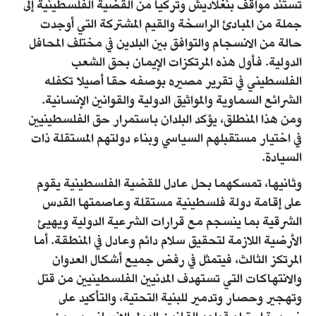
تستند مواقف بنغلاديش وتركيا من القضية الفلسطينية إلى
جملة من المبادئ الراسخة والقيم المشتركة التي أوجدت
حالة من الانسجام والتوافق بين البلدين في مختلف المحافل
الدولية. فأول هذه المرتكزات الإيمان بحق الشعب
الفلسطيني في تقرير مصيره بوصفه حقا أصيلا تكفله
الشرائع السماوية والمواثيق الدولية والقوانين الإنسانية.
ومن هذا المنطلق، يؤكد البلدان باستمرار حق الفلسطينيين
في اختيار مستقبلهم السياسي وبناء دولتهم المستقلة ذات
السيادة.
وثانيها، تمسكهما بحل عادل للقضية الفلسطينية يقوم
على إقامة دولة فلسطينية مستقلة وعاصمتها القدس
الشرقية بما ينسجم مع قرارات الشرعية الدولية ويهيئ
الأرضية اللازمة لتحقيق سلام دائم وعادل في المنطقة. أما
المرتكز الثالث، فيتمثل في رفض جميع أشكال العدوان
والانتهاكات التي تستهدف المدنيين الفلسطينيين من قتل
وتهجير وحصار وتدمير للبنية التحتية، والتأكيد على