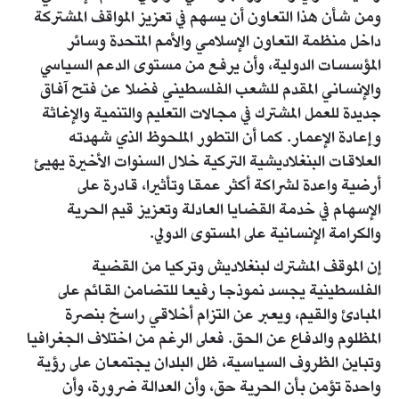
ومن شأن هذا التعاون أن يسهم في تعزيز المواقف المشتركة
داخل منظمة التعاون الإسلامي والأمم المتحدة وسائر
المؤسسات الدولية، وأن يرفع من مستوى الدعم السياسي
والإنساني المقدم للشعب الفلسطيني فضلا عن فتح آفاق
جديدة للعمل المشترك في مجالات التعليم والتنمية والإغاثة
وإعادة الإعمار. كما أن التطور الملحوظ الذي شهدته
العلاقات البنغلاديشية التركية خلال السنوات الأخيرة يهيئ
أرضية واعدة لشراكة أكثر عمقا وتأثيرا، قادرة على
الإسهام في خدمة القضايا العادلة وتعزيز قيم الحرية
والكرامة الإنسانية على المستوى الدولي.
إن الموقف المشترك لبنغلاديش وتركيا من القضية
الفلسطينية يجسد نموذجا رفيعا للتضامن القائم على
المبادئ والقيم، ويعبر عن التزام أخلاقي راسخ بنصرة
المظلوم والدفاع عن الحق. فعلى الرغم من اختلاف الجغرافيا
وتباين الظروف السياسية، ظل البلدان يجتمعان على رؤية
واحدة تؤمن بأن الحرية حق، وأن العدالة ضرورة، وأن