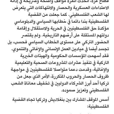
قطاع غزة، اتخذت أنقرة مواقف واضحة وصريحة في إدانة
الاعتداءات العسكرية والحصار والانتهاكات التي يتعرض
لها الشعب الفلسطيني. كما جعلت من القضية
الفلسطينية بندا دائما في خطابها السياسي والدبلوماسي
مؤكدة حق الفلسطينيين في الحرية والاستقلال وإقامة
دولتهم المستقلة على أرضهم التاريخية. ولم يقتصر
الحضور التركي على مستوى الخطاب السياسي فحسب، بل
تجسد أيضا في ميادين العمل الإنساني والإغاثي والتنموي.
فقد أسهمت المؤسسات الحكومية والهيئات الخيرية
التركية في تنفيذ عشرات المشروعات الصحية والتعليمية
والإغاثية، وقدمت دعما متواصلا للفلسطينيين في مواجهة
ظروف الحصار والحروب المتكررة، الأمر الذي جعل من
تركيا أحد أبرز الشركاء الدوليين في تخفيف معاناة الشعب
الفلسطيني وتعزيز صموده.
أسس الموقف المشترك بين بنغلاديش وتركيا تجاه القضية
الفلسطينية: