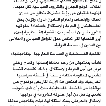
والدفاع عن حقوق الشعب الفلسطيني. وعلى الرغم من
اختلاف الموقع الجغرافي والظروف السياسية لكل منهما،
فإنهما تلتقيان على رؤية مشتركة تنطلق من مبادئ
العدالة والإنصاف واحترام القانون الدولي، وتؤمن بحق
الفلسطينيين في الحرية والاستقلال واستعادة حقوقهم
المشروعة. ومن ثم، أصبحت القضية الفلسطينية إحدى
أبرز القضايا التي تعكس عمق التوافق السياسي والأخلاقي
بين البلدين في الساحة الدولية.
القضية الفلسطينية في السياسة الخارجية البنغلاديشية:
نشأت بنغلاديش من رحم معاناة إنسانية وكفاح وطني
مرير من أجل الحرية والاستقلال، ولذلك اكتسبت قضايا
الشعوب المظلومة مكانة راسخة في فلسفة سياستها
الخارجية. وقد انعكس هذا الإرث التاريخي بوضوح على
موقفها من القضية الفلسطينية حيث رأت فيها نموذجا
لشعب يناضل من أجل حقوقه المشروعة في مواجهة
الاحتلال والحرمان. ومنذ استقلالها، تبنت بنغلاديش موقفا