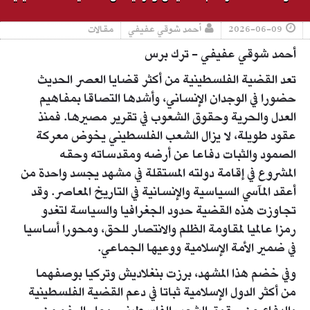
2026-06-09
أحمد شوقي عفيفي
مقالات
أحمد شوقي عفيفي - ترك برس
تعد القضية الفلسطينية من أكثر قضايا العصر الحديث
حضورا في الوجدان الإنساني، وأشدها التصاقا بمفاهيم
العدل والحرية وحقوق الشعوب في تقرير مصيرها. فمنذ
عقود طويلة، لا يزال الشعب الفلسطيني يخوض معركة
الصمود والثبات دفاعا عن أرضه ومقدساته وحقه
المشروع في إقامة دولته المستقلة في مشهد يجسد واحدة من
أعقد المآسي السياسية والإنسانية في التاريخ المعاصر. وقد
تجاوزت هذه القضية حدود الجغرافيا والسياسة لتغدو
رمزا عالميا لمقاومة الظلم والانتصار للحق، ومحورا أساسيا
في ضمير الأمة الإسلامية ووعيها الجماعي.
وفي خضم هذا المشهد، برزت بنغلاديش وتركيا بوصفهما
من أكثر الدول الإسلامية ثباتا في دعم القضية الفلسطينية