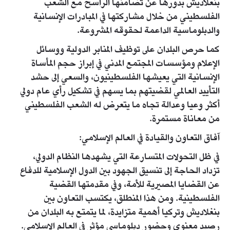
بنغلاديش بدورها عن تضامنها الراسخ مع الشعب
الفلسطيني من خلال مشاركتها في المبادرات الإنسانية
والدبلوماسية الداعمة لحقوقه المشروعة.
كما حرص البلدان على توظيف المنابر الدولية ووسائل
الإعلام ومؤسسات المجتمع المدني في إبراز حجم المأساة
الإنسانية التي يعيشها الفلسطينيون، والسعي إلى حشد
التأييد العالمي لقضيتهم بما يسهم في تشكيل رأي عام دولي
أكثر وعيا وعدالة تجاه ما يتعرض له الشعب الفلسطيني
من معاناة مستمرة.
آفاق التعاون والقيادة في العالم الإسلامي:
في ظل التحولات المتسارعة التي يشهدها النظام الدولي،
تزداد الحاجة إلى تنسيق الجهود بين الدول الإسلامية للدفاع
عن القضايا المصيرية للأمة، وفي مقدمتها القضية
الفلسطينية. ومن هذا المنطلق، يكتسب التعاون بين
بنغلاديش وتركيا أهمية متزايدة، لما يتمتع به البلدان من
رصيد معنوي وحضور دبلوماسي مؤثر في العالم الإسلامي.