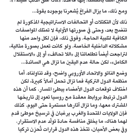
تأمين أمننا بأنفسنا. إنها قاعدة: «لماذا عنق الذئب غليظ؟».
ومع ذلك، ما يزال الفراغ يُشعرنا بوجوده بقوة...
ذلك لأن التكتلات أو التحالفات الاستراتيجية المذكورة لم
تنضج بعد، وحتى في صورتها الأولية لا تمتلك المواصفات
الكافية لتلبية الحاجة. وفوق ذلك، فإن لكل واحد منها
مشكلاته الداخلية الخاصة. ولو كانت تعمل بصورة مثالية،
لتراجعت أيضاً تطلعاتنا إلى «اللا تحالف» أو إلى «الاستقلال
الكامل»، لكن حالة عدم اليقين ما تزال هي السائدة...
وضع الناتو والاتحاد الأوروبي واضح، وقد تناولناه. أما
منظمة الدول التركية فما تزال تحمل آمالاً كبيرة، لكن
اختلاف توقعات الدول الأعضاء يبطئ المسار. كما أن هذه
الدول ترتبط بروابط معقدة مع روسيا تعود إلى تاريخها
المشترك معها، وما تزال آثارها مستمرة حتى اليوم. كذلك
فإن الولايات المتحدة والغرب يرغبان في ترسيخ موطئ قدم
لهما هناك، ما يخلق منافسة حادة تولّد عدم الاستقرار.
وفي بعض الأحيان، تتخذ هذه الدول قرارات تُحزن تركيا