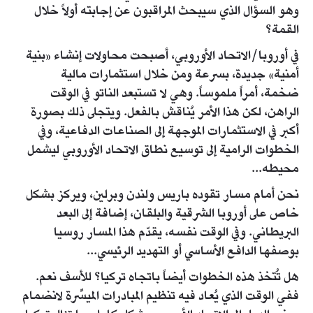
وهو السؤال الذي سيبحث المراقبون عن إجابته أولاً خلال
القمة؟
في أوروبا/الاتحاد الأوروبي، أصبحت محاولات إنشاء «بنية
أمنية» جديدة، بسرعة ومن خلال استثمارات مالية
ضخمة، أمراً ملموساً. وهي لا تستبعد الناتو في الوقت
الراهن، لكن هذا الأمر يُناقش بالفعل. ويتجلى ذلك بصورة
أكبر في الاستثمارات الموجهة إلى الصناعات الدفاعية، وفي
الخطوات الرامية إلى توسيع نطاق الاتحاد الأوروبي ليشمل
محيطه...
نحن أمام مسار تقوده باريس ولندن وبرلين، ويركز بشكل
خاص على أوروبا الشرقية والبلقان، إضافة إلى البعد
البريطاني. وفي الوقت نفسه، يقدّم هذا المسار روسيا
بوصفها الدافع الأساسي أو التهديد الرئيسي...
هل تُتخذ هذه الخطوات أيضاً باتجاه تركيا؟ للأسف نعم.
ففي الوقت الذي يُعاد فيه تنظيم المبادرات الميسِّرة لانضمام