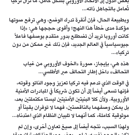
بعض الدول إلى الاتحاد الأوروبي بشكل كامل، ما تزال تركيا
تُعامل بالتجاهل ذاته...
وبطبيعة الحال، فإن أنقرة تدرك الوضع، وهي ترفع صوتها
مؤكدة مدى خطأ هذا النهج؛ وأقوى حججها هي: «إذا
كانت أوروبا تريد أن تضطلع بدور متقدم بوصفها فاعلاً
جيوسياسياً في العالم الجديد، فإن ذلك غير ممكن من دون
تركيا»...
هذه هي، بإيجاز، صورة «الخوف الأوروبي من غياب
التحالف» داخل إطار التحالف عبر الأطلسي...
في الوقت الذي تدعم فيه تركيا تعزيز وجود الناتو وقوته،
فإنها تسعى أيضاً إلى أن تكون شريكاً في المبادرات الأمنية
الأوروبية. ولأن كلا البنيتين الأمنيتين ليستا مكتملتين بعد،
بل يمكن وصفهما بالناقصتين، فهما لا توفران يقيناً أو
موثوقية كاملة، كما أنهما لا تلبيان النظام الذي اعتدناه...
ولهذا السبب، نتجه أيضاً إلى صيغ تعاون أخرى، وإن لم