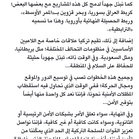
كما نبذل جهداً لدمج كل هذه المشاريع مع بعضها البعض؛
كربط العراق بسوريا، وبحر قزوين بـ«الممر الأوسط»،
وربط الحصيلة النهائية بأوروبا. وهذا ما نسميه
«الترابطية».
إضافة إلى ذلك، تقيم تركيا علاقات خاصة مع اللاعبين
الأساسيين في منظومات التحالف المختلفة؛ مثل بريطانيا،
ومثل السعودية. وفي الوقت ذاته، تبذل جهوداً حثيثة
للحفاظ على السلام في المنطقة...
وجميع هذه الخطوات تصب في توسيع الدور والموقع
ومجال الحركة؛ ففي الوقت الذي نحاول فيه استقطاب
المظلات الأمنية نحونا، فإننا نعد كل واحدة منها أيضاً
بتوفير الأمن...
وفي النهاية، سواء تعلق الأمر بشبكات الأمن الرئيسية أو
الثانوية، وسواء كانت كافية أم غير كافية، فإننا نواصل
تعزيز القوات المسلحة التركية إلى الحد الذي يمكّننا من