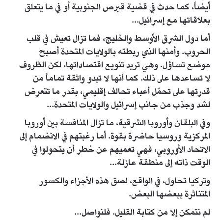
أيضاً، كما حدث في قضية قبرص الجنوبية أو في ما يتعلق
بعلاقاتها مع إسرائيل...
أما دول الشرق الأوسط والخليج، فما تزال تعيش في قلب
الحروب. وأمنها الذي ربطته بالولايات المتحدة أصبح
موضع تساؤل. وهي تريد تنويع اقتصاداتها، لكن الظروف
لا تساعدها على ذلك. كما أنها لا تبدو واثقة تماماً من
قدرتها على تحمّل أعباء تحالف إقليمي، بقدر ما تتعرض
لشد وجذب من جانب إسرائيل والولايات المتحدة...
وفي البلقان وأوروبا الشرقية، ما تزال المنافسة بين أوروبا
المركزية وروسيا حاضرة بقوة. أما رغبتهم في الانضمام إلى
الاتحاد الأوروبي، فهي تعميهم عن خطر أن يتحولوا في
الوقت ذاته إلى منطقة عازلة...
وتركيا تحاول، في الواقع، لصق هذه الأجزاء والكسور
المتناثرة ببعضها البعض.
لم نتمكن إلا من كتابة القليل. فلنواصل...