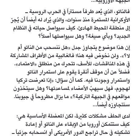
الجبهة الأوروبية...
فالناتو، الذي يُعد طرفاً مستتراً في الحرب الروسية ـ
الأوكرانية المستمرة منذ سنوات، والذي يُراد له أيضاً أن يُجرّ
إلى منطقة المحيط الهادئ، كيف سيواصل حياته في النظام
الجديد؟ وبأي صيغة؟ وهل سيواصلها أصلاً؟
إن هذا موضوع يتجاوز جدل «هل ننسحب من الناتو أم
لا؟». ولن نخوض فيه هنا؛ فالغالبية من الأطراف المشاركة
في هذه المناقشات، للأسف، تتحرك من منطلق «الاعتماد».
فضلاً عن أن موقف أنقرة يقوم على استمرار الناتو
واستمرار وجودنا فيه. كما أن سؤال: «إذا تعرضت تركيا
لهجوم، فهل سيهبّ الأعضاء لمساعدتها؟ وهل سيتخذون
مواقعهم في الجبهة التركية؟» ما يزال مطروحاً في جيوبنا.
سنتجاوزه أيضاً...
لدى الحلف مشكلات كثيرة، لكن المعضلة الأساسية هي:
كيف ستتمكن أوروبا من الإبقاء على الناتو أو إعادة
تشكيله في حال تراجع الدور الأمريكي أو انسحابه جزئياً ـ