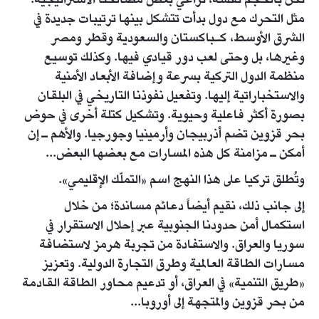
تكن بالحجم نفسه، تراعي بعض مصالحنا الاستراتيجية؛
مثل التحرك مع دول بدأت تتشكل بينها ترتيبات جديدة في
الشرق الأوسط، كـباكستان والسعودية وقطر ومصر
وغيرها، بل وحتى لعب دور قيادي فيها. وكذلك توسيع
منظمة الدول التركية بسرعة وإضافة الأبعاد الأمنية
والاستخباراتية إليها. وتفعيل نفوذنا التاريخي في البلقان
بصورة أكثر فاعلية وحيوية. وتشكيل كتلة أخرى في حوض
بحر قزوين تضم أذربيجان وأرمينيا وجورجيا. والأهم ـ إن
أمكن ـ مزامنة كل هذه المسارات مع بعضها البعض...
وتُطلق تركيا على هذا النهج اسم «التملّك الإقليمي».
إلى جانب ذلك، نقيم أيضاً دعائم مساندة؛ من خلال
استكمال أمن حدودنا الجنوبية عبر إحلال الاستقرار في
سوريا والعراق. والاستفادة من تجربة هرمز لاستضافة
مسارات الطاقة العالمية وطرق التجارة الدولية. وتعزيز
«طريق التنمية» في العراق، أو تدعيم محاور الطاقة القادمة
من بحر قزوين والمتجهة إلى أوروبا...