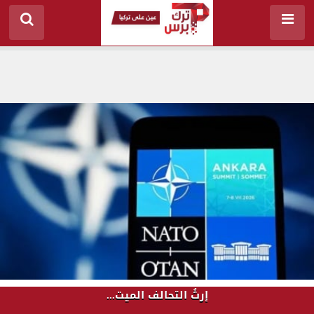
إرثُ التحالف الميت...