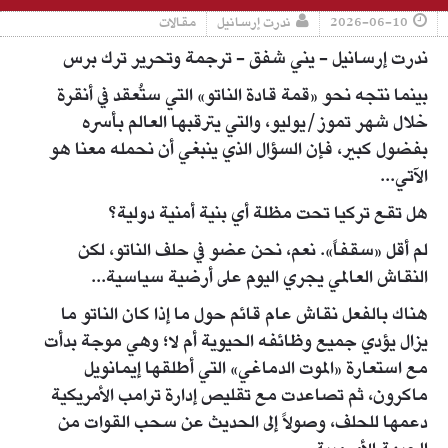
2026-06-10
ندرت إرسانيل
مقالات
ندرت إرسانيل - يني شفق - ترجمة وتحرير ترك برس
بينما نتجه نحو «قمة قادة الناتو» التي ستُعقد في أنقرة
خلال شهر تموز/يوليو، والتي يترقبها العالم بأسره
بفضول كبير، فإن السؤال الذي ينبغي أن نحمله معنا هو
الآتي...
هل تقع تركيا تحت مظلة أي بنية أمنية دولية؟
لم أقل «سقفاً». نعم، نحن عضو في حلف الناتو، لكن
النقاش العالمي يجري اليوم على أرضية سياسية...
هناك بالفعل نقاش عام قائم حول ما إذا كان الناتو ما
يزال يؤدي جميع وظائفه الحيوية أم لا؛ وهي موجة بدأت
مع استعارة «الموت الدماغي» التي أطلقها إيمانويل
ماكرون، ثم تصاعدت مع تقليص إدارة ترامب الأمريكية
دعمها للحلف، وصولاً إلى الحديث عن سحب القوات من