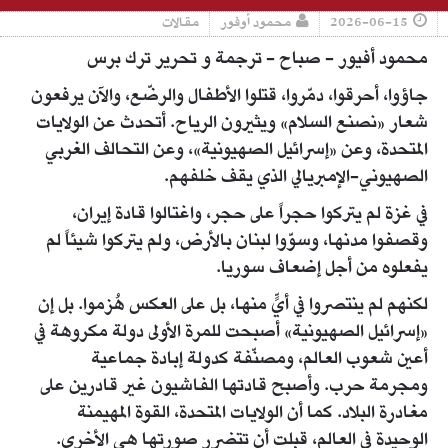
2026-06-15
محمود أوفور
مقالات
محمود أفيور - صباح - ترجمة و تحرير ترك برس
جاؤوا، أحرقوا، دمّروا، قتلوا الأطفال والرضّع، والآن يرفعون
شعار «نصنع السلام» ويثيرون الرياح. أتحدث عن الولايات
المتحدة، وعن «إسرائيل الصهيونية»، وعن التحالف الغربي
الصهيوني-الإمبريالي الذي يقف خلفهم.
في غزة لم يتركوا حجراً على حجر، واغتالوا قادة إيران،
وقصفوا مدنها، وسوّوا لبنان بالأرض، ولم يتركوا شيئاً لم
يفعلوه من أجل إضعاف سوريا.
لكنهم لم ينتصروا في أيٍّ منها، بل على العكس هُزموا. بل إن
«إسرائيل الصهيونية» أصبحت للمرة الأولى دولة مكروهة في
أعين شعوب العالم، ومصنّفة كدولة إبادة جماعية
ومجرمة حرب. وأصبح قادتها الفاشيون غير قادرين على
مغادرة البلاد. كما أن الولايات المتحدة، القوة المهيمنة
الوحيدة في العالم، قبلت أن تتضرر صورتها هي الأخرى.