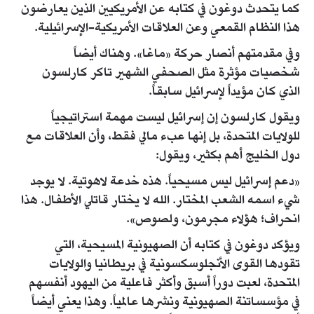
كما يتحدث دوغون في كتابه عن الأمريكيين الذين يعارضون
هذا النظام القمعي وعن العلاقات الأمريكية-الإسرائيلية.
وفي مقدمتهم أنصار حركة «ماغا». وهناك أيضاً
شخصيات مؤثرة مثل الصحفي الشهير تاكر كارلسون
الذي كان مؤيداً لإسرائيل سابقاً.
ويقول كارلسون إن إسرائيل ليست مهمة استراتيجياً
للولايات المتحدة، بل إنها عبء مالي فقط، وأن العلاقات مع
دول الخليج أهم بكثير، ويقول:
«دعم إسرائيل ليس مسيحياً. هذه خدعة لاهوتية. لا يوجد
شيء اسمه الشعب المختار. الله لا يختار قاتلي الأطفال. هذا
انحراف؛ هؤلاء مجرمون، ولصوص».
ويؤكد دوغون في كتابه أن الصهيونية المسيحية، التي
تقودها القوى الأنجلوسكسونية في بريطانيا والولايات
المتحدة، لعبت دوراً أسبق وأكثر فاعلية من اليهود أنفسهم
في مؤسساتنة الصهيونية ونشرها عالمياً. وهذا يعني أيضاً