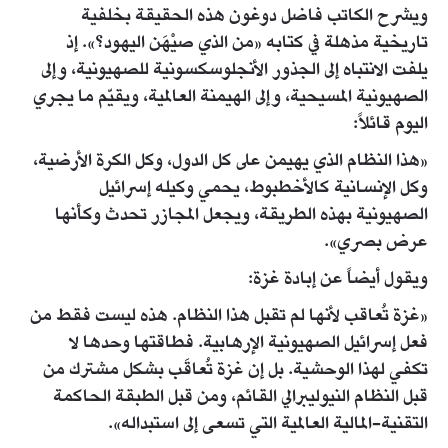
ويشرح الكاتب فاضل دوغون هذه الحقيقة بخلفية
تاريخية مذهلة في كتابه «من الذي صيْهَن اليهود؟». إذ
يلفت الانتباه إلى الجذور الأنجلوسكسونية للصهيونية، وإلى
الصهيونية المسيحية، وإلى الهيمنة العالمية، ويقيّم ما يجري
اليوم قائلاً:
«هذا النظام الذي يهيمن على كل الدول، وكل الكرة الأرضية،
وكل الإنسانية كالأخطبوط، يحمي وكيله إسرائيل
الصهيونية بهذه الطريقة، ويجعل المجازر تحدث وكأنها
عرض بصري».
ويقول أيضاً عن إبادة غزة:
«غزة تُعاقب لأنها لم تقبل هذا النظام. هذه ليست فقط من
فعل إسرائيل الصهيونية الإرهابية. فطاقتها وحدها لا
تكفي لهذا الوحشية. بل إن غزة تُعاقَب بشكل مشترك من
قبل النظام النيوليبرالي القائم، ومن قبل الطبقة الحاكمة
التقنية-المالية العالمية التي تسعى إلى استبداله».