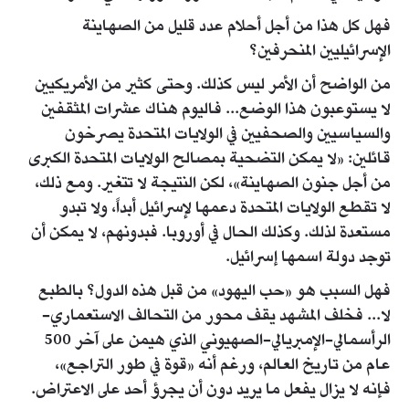
فهل كل هذا من أجل أحلام عدد قليل من الصهاينة
الإسرائيليين المنحرفين؟
من الواضح أن الأمر ليس كذلك. وحتى كثير من الأمريكيين
لا يستوعبون هذا الوضع... فاليوم هناك عشرات المثقفين
والسياسيين والصحفيين في الولايات المتحدة يصرخون
قائلين: «لا يمكن التضحية بمصالح الولايات المتحدة الكبرى
من أجل جنون الصهاينة»، لكن النتيجة لا تتغير. ومع ذلك،
لا تقطع الولايات المتحدة دعمها لإسرائيل أبداً، ولا تبدو
مستعدة لذلك. وكذلك الحال في أوروبا. فبدونهم، لا يمكن أن
توجد دولة اسمها إسرائيل.
فهل السبب هو «حب اليهود» من قبل هذه الدول؟ بالطبع
لا... فخلف المشهد يقف محور من التحالف الاستعماري-
الرأسمالي-الإمبريالي-الصهيوني الذي هيمن على آخر 500
عام من تاريخ العالم، ورغم أنه «قوة في طور التراجع»،
فإنه لا يزال يفعل ما يريد دون أن يجرؤ أحد على الاعتراض.